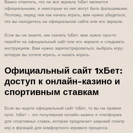
Важно отметить, что не все зеркала 1хБет являются
официальными, и некоторые из них могут быть фальшивыми.
Поэтому, перед тем как начать играть, вам нужно убедиться,
что вы находитесь на официальном сайте или его зеркале.
Если вы не знаете, как скачать 1хБет, вам нужно просто
перейти на официальный сайт или его зеркало и следовать
инструкциям. Вам нужно зарегистрироваться, выбрать игру,
которую вы хотите играть, и начать играть.
Официальный сайт 1хБет:
доступ к онлайн-казино и
спортивным ставкам
Если вы ищете официальный сайт 1хБет, то вы на правом
пути. 1хБет – это популярная онлайн-казино и платформа
для спортивных ставок, которая предлагает широкий спектр
игр и функций для комфортного игрового процесса.