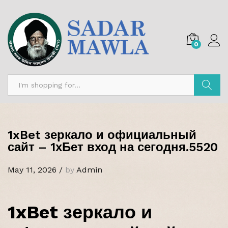
0
Search
1xBet зеркало и официальный
сайт – 1хБет вход на сегодня.5520
May 11, 2026
/
by
Admin
1xBet зеркало и