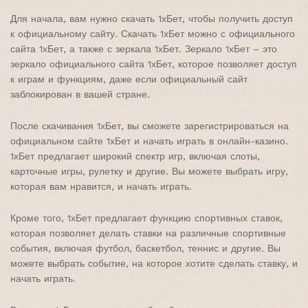
Для начала, вам нужно скачать 1хБет, чтобы получить доступ
к официальному сайту. Скачать 1хБет можно с официального
сайта 1хБет, а также с зеркала 1хБет. Зеркало 1хБет – это
зеркало официального сайта 1хБет, которое позволяет доступ
к играм и функциям, даже если официальный сайт
заблокирован в вашей стране.
После скачивания 1хБет, вы сможете зарегистрироваться на
официальном сайте 1хБет и начать играть в онлайн-казино.
1хБет предлагает широкий спектр игр, включая слоты,
карточные игры, рулетку и другие. Вы можете выбрать игру,
которая вам нравится, и начать играть.
Кроме того, 1хБет предлагает функцию спортивных ставок,
которая позволяет делать ставки на различные спортивные
события, включая футбол, баскетбол, теннис и другие. Вы
можете выбрать событие, на которое хотите сделать ставку, и
начать играть.