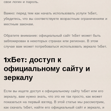
свои логин и пароль.
Важно: перед тем как начать использовать услуги 1хБет,
убедитесь, что вы соответствуете возрастным ограничениям и
местным законам.
Обратите внимание: официальный сайт 1хБет может быть
заблокирован в некоторых странах или регионах. В этом
случае вам может потребоваться использовать зеркало 1хБет.
1хБет: доступ к
официальному сайту и
зеркалу
Если вы ищете доступ к официальному сайту 1хБет или его
зеркалу, вам нужно знать, что это не так просто, как может
показаться на первый взгляд. В этой статье мы рассмотрим,
как скачать 1хБет, найти его официальный сайт и зеркало, и