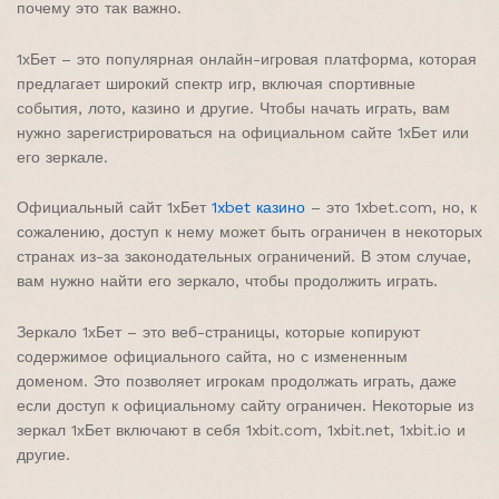
почему это так важно.
1хБет – это популярная онлайн-игровая платформа, которая
предлагает широкий спектр игр, включая спортивные
события, лото, казино и другие. Чтобы начать играть, вам
нужно зарегистрироваться на официальном сайте 1хБет или
его зеркале.
Официальный сайт 1хБет
1xbet казино
– это 1xbet.com, но, к
сожалению, доступ к нему может быть ограничен в некоторых
странах из-за законодательных ограничений. В этом случае,
вам нужно найти его зеркало, чтобы продолжить играть.
Зеркало 1хБет – это веб-страницы, которые копируют
содержимое официального сайта, но с измененным
доменом. Это позволяет игрокам продолжать играть, даже
если доступ к официальному сайту ограничен. Некоторые из
зеркал 1хБет включают в себя 1xbit.com, 1xbit.net, 1xbit.io и
другие.