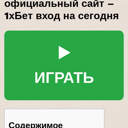
официальный сайт –
1хБет вход на сегодня
▶️
ИГРАТЬ
Содержимое