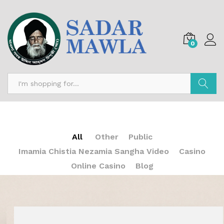
0
Search
All
Other
Public
Imamia Chistia Nezamia Sangha Video
Casino
Online Casino
Blog