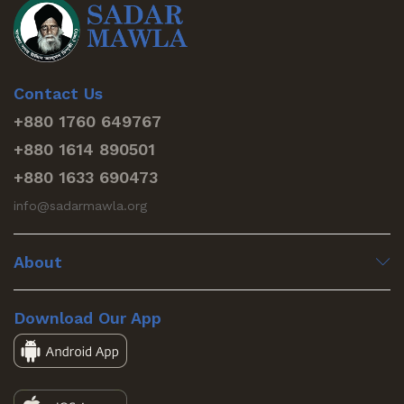
Contact Us
+880 1760 649767
+880 1614 890501
+880 1633 690473
info@sadarmawla.org
About
Download Our App