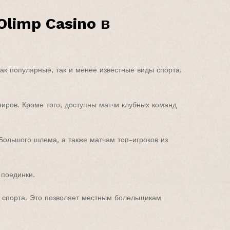
limp Casino в
ак популярные, так и менее известные виды спорта.
ниров. Кроме того, доступны матчи клубных команд
Большого шлема, а также матчам топ-игроков из
 поединки.
ды спорта. Это позволяет местным болельщикам