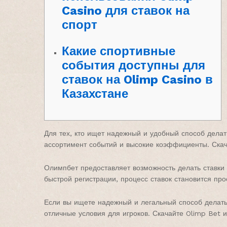
Casino для ставок на
спорт
Какие спортивные
события доступны для
ставок на Olimp Casino в
Казахстане
Для тех, кто ищет надежный и удобный способ делат
ассортимент событий и высокие коэффициенты. Скач
Олимпбет предоставляет возможность делать ставки 
быстрой регистрации, процесс ставок становится пр
Если вы ищете надежный и легальный способ делать 
отличные условия для игроков. Скачайте Olimp Bet ил