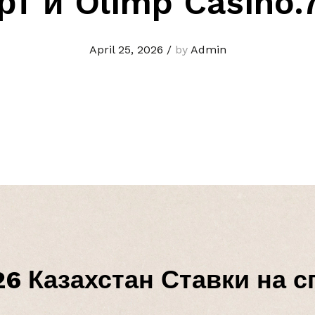
рт и Olimp Casino.
April 25, 2026
/
by
Admin
6 Казахстан Ставки на с