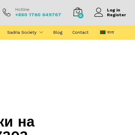
Hotline
Log in
+880 1760 649767
Register
0
Sadria Society
Blog
Contact
বাংলা
ки на