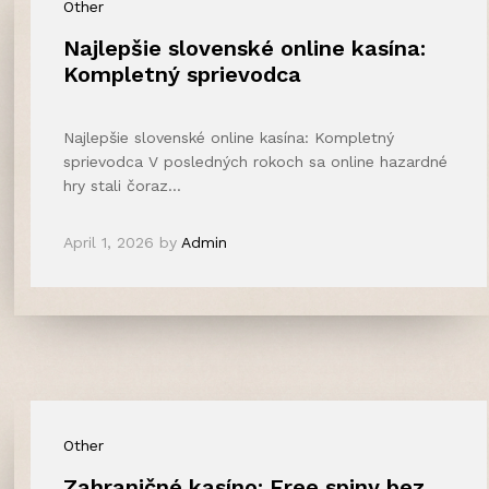
Other
Najlepšie slovenské online kasína:
Kompletný sprievodca
Najlepšie slovenské online kasína: Kompletný
sprievodca V posledných rokoch sa online hazardné
hry stali čoraz…
April 1, 2026
by
Admin
Other
Zahraničné kasíno: Free spiny bez