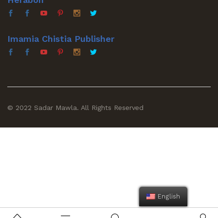
Imamia Chistia Publisher
© 2022 Sadar Mawla. All Rights Reserved
English