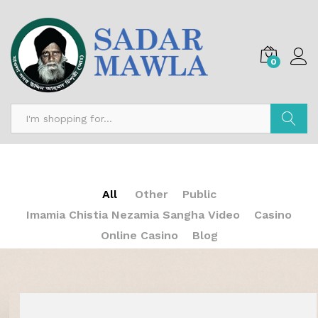
0
Search
All
Other
Public
Imamia Chistia Nezamia Sangha Video
Casino
Online Casino
Blog