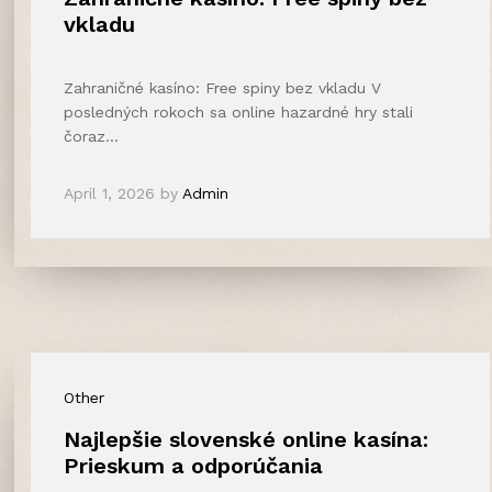
vkladu
Zahraničné kasíno: Free spiny bez vkladu V
posledných rokoch sa online hazardné hry stali
čoraz…
April 1, 2026
by
Admin
Other
Najlepšie slovenské online kasína:
Prieskum a odporúčania