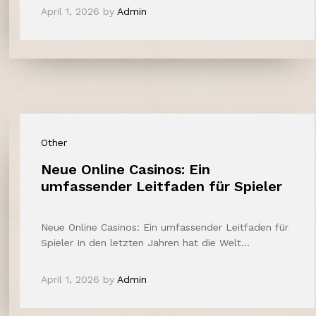
April 1, 2026
by
Admin
Other
Neue Online Casinos: Ein
umfassender Leitfaden für Spieler
Neue Online Casinos: Ein umfassender Leitfaden für
Spieler In den letzten Jahren hat die Welt…
April 1, 2026
by
Admin