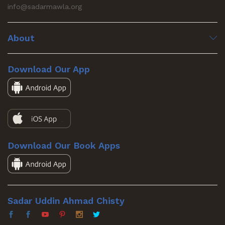
info@sadarmawla.org
About
Download Our App
Download Our Book Apps
Sadar Uddin Ahmad Chisty