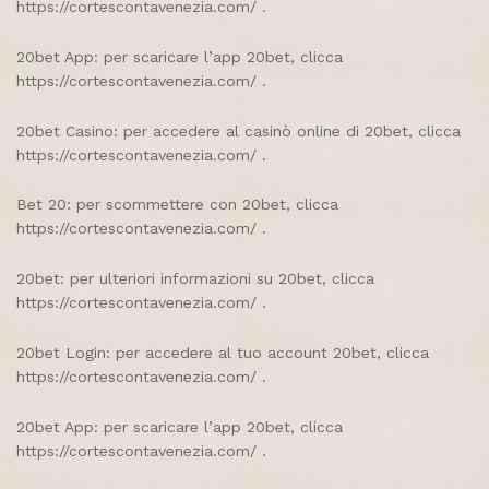
https://cortescontavenezia.com/ .
20bet App: per scaricare l’app 20bet, clicca
https://cortescontavenezia.com/ .
20bet Casino: per accedere al casinò online di 20bet, clicca
https://cortescontavenezia.com/ .
Bet 20: per scommettere con 20bet, clicca
https://cortescontavenezia.com/ .
20bet: per ulteriori informazioni su 20bet, clicca
https://cortescontavenezia.com/ .
20bet Login: per accedere al tuo account 20bet, clicca
https://cortescontavenezia.com/ .
20bet App: per scaricare l’app 20bet, clicca
https://cortescontavenezia.com/ .