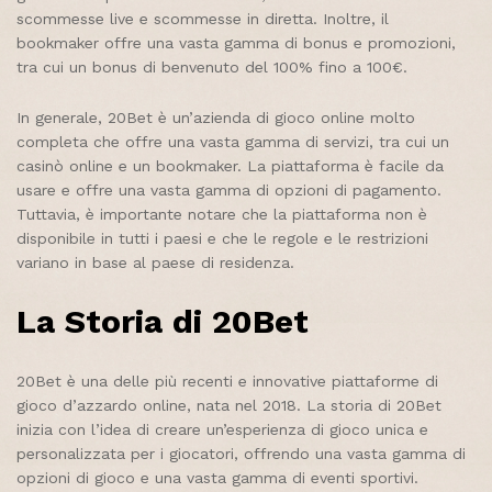
scommesse live e scommesse in diretta. Inoltre, il
bookmaker offre una vasta gamma di bonus e promozioni,
tra cui un bonus di benvenuto del 100% fino a 100€.
In generale, 20Bet è un’azienda di gioco online molto
completa che offre una vasta gamma di servizi, tra cui un
casinò online e un bookmaker. La piattaforma è facile da
usare e offre una vasta gamma di opzioni di pagamento.
Tuttavia, è importante notare che la piattaforma non è
disponibile in tutti i paesi e che le regole e le restrizioni
variano in base al paese di residenza.
La Storia di 20Bet
20Bet è una delle più recenti e innovative piattaforme di
gioco d’azzardo online, nata nel 2018. La storia di 20Bet
inizia con l’idea di creare un’esperienza di gioco unica e
personalizzata per i giocatori, offrendo una vasta gamma di
opzioni di gioco e una vasta gamma di eventi sportivi.