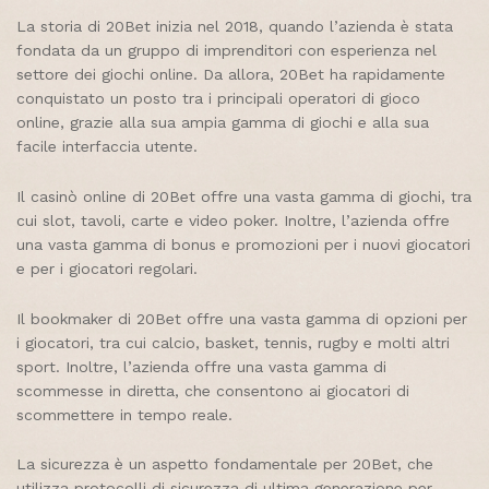
La storia di 20Bet inizia nel 2018, quando l’azienda è stata
fondata da un gruppo di imprenditori con esperienza nel
settore dei giochi online. Da allora, 20Bet ha rapidamente
conquistato un posto tra i principali operatori di gioco
online, grazie alla sua ampia gamma di giochi e alla sua
facile interfaccia utente.
Il casinò online di 20Bet offre una vasta gamma di giochi, tra
cui slot, tavoli, carte e video poker. Inoltre, l’azienda offre
una vasta gamma di bonus e promozioni per i nuovi giocatori
e per i giocatori regolari.
Il bookmaker di 20Bet offre una vasta gamma di opzioni per
i giocatori, tra cui calcio, basket, tennis, rugby e molti altri
sport. Inoltre, l’azienda offre una vasta gamma di
scommesse in diretta, che consentono ai giocatori di
scommettere in tempo reale.
La sicurezza è un aspetto fondamentale per 20Bet, che
utilizza protocolli di sicurezza di ultima generazione per