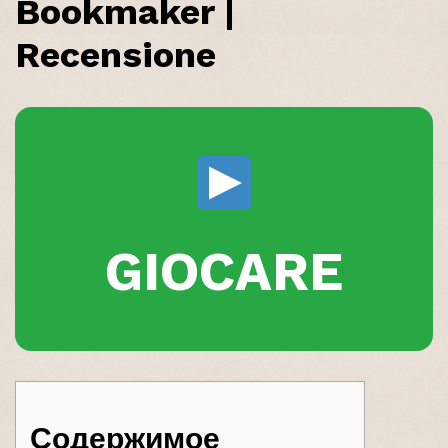
Bookmaker |
Recensione
GIOCARE
Содержимое