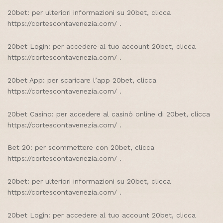
20bet: per ulteriori informazioni su 20bet, clicca
https://cortescontavenezia.com/ .
20bet Login: per accedere al tuo account 20bet, clicca
https://cortescontavenezia.com/ .
20bet App: per scaricare l’app 20bet, clicca
https://cortescontavenezia.com/ .
20bet Casino: per accedere al casinò online di 20bet, clicca
https://cortescontavenezia.com/ .
Bet 20: per scommettere con 20bet, clicca
https://cortescontavenezia.com/ .
20bet: per ulteriori informazioni su 20bet, clicca
https://cortescontavenezia.com/ .
20bet Login: per accedere al tuo account 20bet, clicca