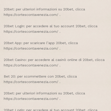
20bet: per ulteriori informazioni su 20bet, clicca
https://cortescontavenezia.com/ .
20bet Login: per accedere al tuo account 20bet, clicca
https://cortescontavenezia.com/ .
20bet App: per scaricare l’app 20bet, clicca
https://cortescontavenezia.com/ .
20bet Casino: per accedere al casinò online di 20bet, clicca
https://cortescontavenezia.com/ .
Bet 20: per scommettere con 20bet, clicca
https://cortescontavenezia.com/ .
20bet: per ulteriori informazioni su 20bet, clicca
https://cortescontavenezia.com/ .
20bet Login: per accedere al tuo account 20bet, clicca