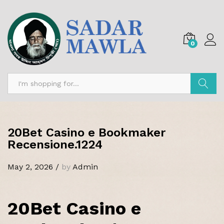
0
Search
20Bet Casino e Bookmaker
Recensione.1224
May 2, 2026
/
by
Admin
20Bet Casino e