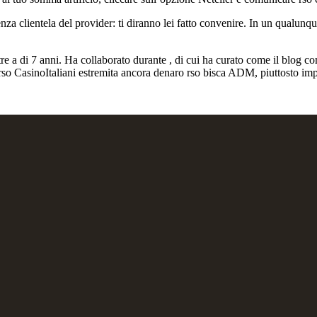
za clientela del provider: ti diranno lei fatto convenire. In un qualunque
ltre a di 7 anni. Ha collaborato durante , di cui ha curato come il blog 
o CasinoItaliani estremita ancora denaro rso bisca ADM, piuttosto impeg