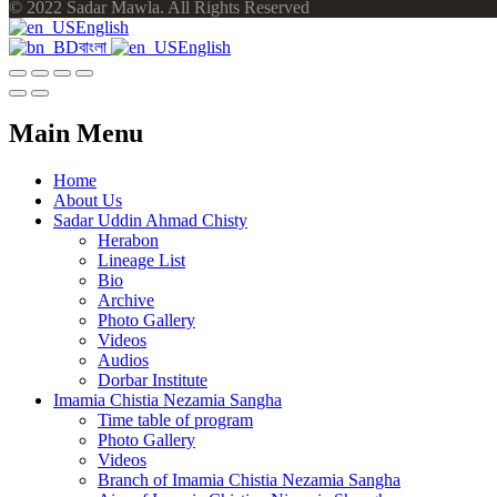
© 2022 Sadar Mawla. All Rights Reserved
English
বাংলা
English
Main Menu
Home
About Us
Sadar Uddin Ahmad Chisty
Herabon
Lineage List
Bio
Archive
Photo Gallery
Videos
Audios
Dorbar Institute
Imamia Chistia Nezamia Sangha
Time table of program
Photo Gallery
Videos
Branch of Imamia Chistia Nezamia Sangha