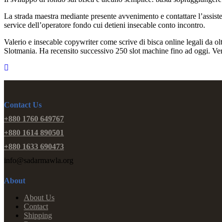
La strada maestra mediante presente avvenimento e contattare l’assisten
service dell’operatore fondo cui detieni insecable conto incontro.
Valerio e insecable copywriter come scrive di bisca online legali da o
Slotmania. Ha recensito successivo 250 slot machine fino ad oggi. Vers
Contact Us
+880 1760 649767
+880 1614 890501
+880 1633 690473
info@sadarmawla.org
About
About Us
Contact
Shipping