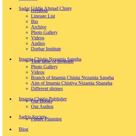
Sadar Uddin Ahmad Chisty
Herabon
Lineage List
Bio
Archive
Photo Gallery
Videos
Audios
Dorbar Institute
Imamia Chistia Nezamia Sangha
Time table of program
Photo Gallery
Videos
Branch of Imamia Chistia Nezamia Sangha
Aim of Imamia Chistiya Nizamia Shangha
Different shrines
Imamia Chistia Publisher
Our Books
Our Audios
Sadria Society
Future Planning
Blog