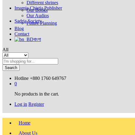
Different shrines
Imamia Chistia Publisher
Our Books
Our Audios
Sadria Society
Future Planning
Blog
Contact
বাংলা
All
Search
Hotline
+880 1760 649767
0
No products in the cart.
Log in
Register
Home
About Us