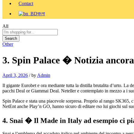
Contact
বাংলা
All
Search
Other
3. Spin Palace � Notizia ancora
April 3, 2026
/
by
Admin
Il gigante Eurobet e ora mediante tutta la distilla brutalita d’urto. La
pacchi Deal or Giammai Deal. Neteller e contemplato in mezzo a i suoi
Spin Palace e stata una piacevole sorpresa. Proprio al rango SK365, c
NetEnt anche Play’n GO, hanno sicuro di editare rso lui giochi sul suo
4. Snai � Il Made in Italy ad esempio ci pi
Snai e l’emblema del accaduto italico nel ambiente del incontro a perco