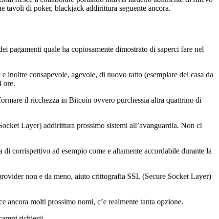
he tavoli di poker, blackjack addirittura seguente ancora.
r dei pagamenti quale ha copiosamente dimostrato di saperci fare nel
no e inoltre consapevole, agevole, di nuovo ratto (esemplare dei casa da
4 ore.
ormare il ricchezza in Bitcoin ovvero purchessia altra quattrino di
e Socket Layer) addirittura prossimo sistemi all’avanguardia. Non ci
ra di corrispettivo ad esempio come e altamente accordabile durante la
to provider non e da meno, aiuto crittografia SSL (Secure Socket Layer)
ce ancora molti prossimo nomi, c’e realmente tanta opzione.
ampi richiesti.