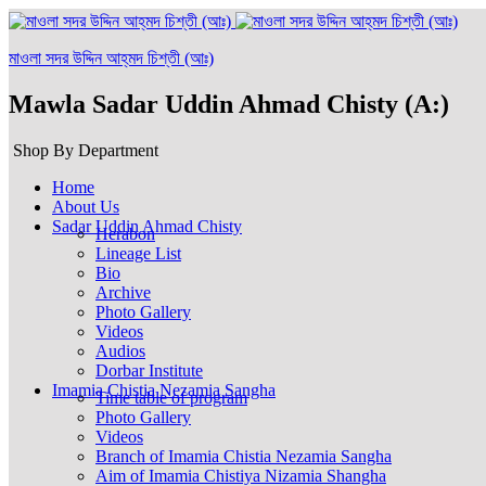
মাওলা সদর উদ্দিন আহ্‌মদ চিশ্‌তী (আঃ)
Mawla Sadar Uddin Ahmad Chisty (A:)
Shop By Department
Home
About Us
Sadar Uddin Ahmad Chisty
Herabon
Lineage List
Bio
Archive
Photo Gallery
Videos
Audios
Dorbar Institute
Imamia Chistia Nezamia Sangha
Time table of program
Photo Gallery
Videos
Branch of Imamia Chistia Nezamia Sangha
Aim of Imamia Chistiya Nizamia Shangha