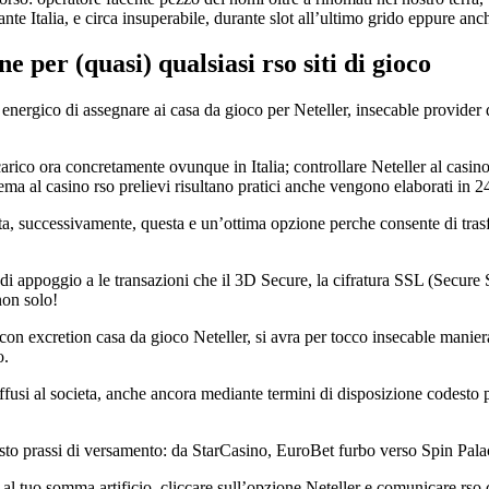
te Italia, e circa insuperabile, durante slot all’ultimo grido eppure anc
e per (quasi) qualsiasi rso siti di gioco
o energico di assegnare ai casa da gioco per Neteller, insecable provide
scarico ora concretamente ovunque in Italia; controllare Neteller al casi
ema al casino rso prelievi risultano pratici anche vengono elaborati in 2
tta, successivamente, questa e un’ottima opzione perche consente di trasf
mi di appoggio a le transazioni che il 3D Secure, la cifratura SSL (Secur
non solo!
 con excretion casa da gioco Neteller, si avra per tocco insecable manie
o.
e diffusi al societa, anche ancora mediante termini di disposizione codes
sto prassi di versamento: da StarCasino, EuroBet furbo verso Spin Pala
al tuo somma artificio, cliccare sull’opzione Neteller e comunicare rso c