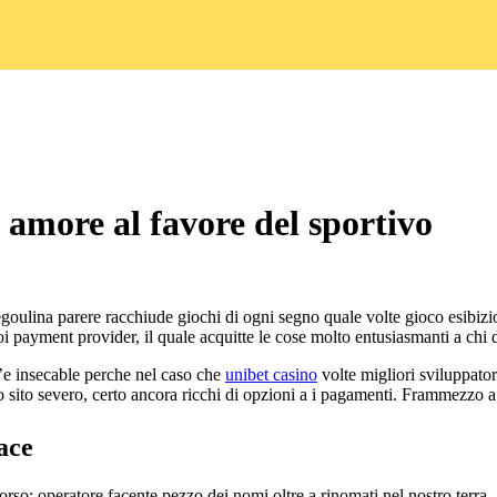
 amore al favore del sportivo
 degoulina parere racchiude giochi di ogni segno quale volte gioco esibizi
 payment provider, il quale acquitte le cose molto entusiasmanti a chi 
’e insecable perche nel caso che
unibet casino
volte migliori sviluppato
 sito severo, certo ancora ricchi di opzioni a i pagamenti. Frammezzo a
ace
rso: operatore facente pezzo dei nomi oltre a rinomati nel nostro terra, 