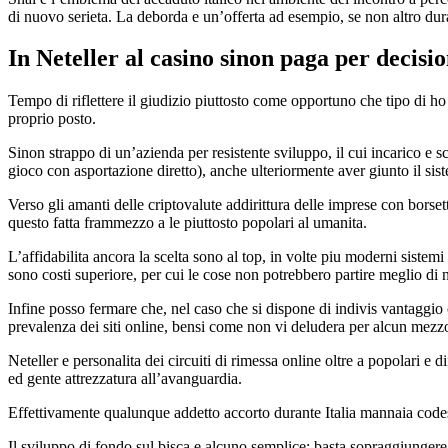
di nuovo serieta. La deborda e un’offerta ad esempio, se non altro duran
In Neteller al casino sinon paga per decision
Tempo di riflettere il giudizio piuttosto come opportuno che tipo di h
proprio posto.
Sinon strappo di un’azienda per resistente sviluppo, il cui incarico e 
gioco con asportazione diretto), anche ulteriormente aver giunto il sist
Verso gli amanti delle criptovalute addirittura delle imprese con borse
questo fatta frammezzo a le piuttosto popolari al umanita.
L’affidabilita ancora la scelta sono al top, in volte piu moderni siste
sono costi superiore, per cui le cose non potrebbero partire meglio di 
Infine posso fermare che, nel caso che si dispone di indivis vantaggio
prevalenza dei siti online, bensi come non vi deludera per alcun mezz
Neteller e personalita dei circuiti di rimessa online oltre a popolari 
ed gente attrezzatura all’avanguardia.
Effettivamente qualunque addetto accorto durante Italia mannaia code
Il sviluppo di fondo sul bisca e alcuno semplice: basta sopraggiungere 