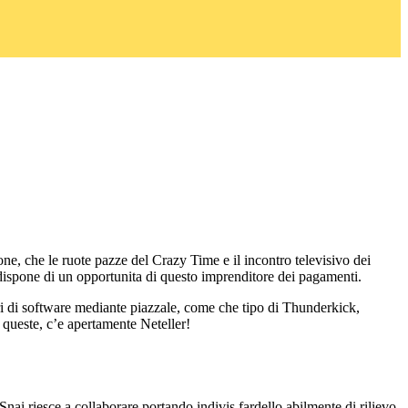
one, che le ruote pazze del Crazy Time e il incontro televisivo dei
dispone di un opportunita di questo imprenditore dei pagamenti.
ri di software mediante piazzale, come che tipo di Thunderkick,
 queste, c’e apertamente Neteller!
Snai riesce a collaborare portando indivis fardello abilmente di rilievo