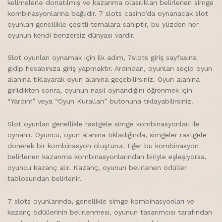
kelimelerle donatılmış ve kazanma olasılıkları belirlenen simge
kombinasyonlarına bağlıdır. 7 slots casino’da oynanacak slot
oyunları genellikle çeşitli temalara sahiptir, bu yüzden her
oyunun kendi benzersiz dünyası vardır.
Slot oyunları oynamak için ilk adım, 7slots giriş sayfasına
gidip hesabınıza giriş yapmaktır. Ardından, oyunları seçip oyun
alanına tıklayarak oyun alanına geçebilirsiniz. Oyun alanına
girildikten sonra, oyunun nasıl oynandığını öğrenmek için
“Yardım” veya “Oyun Kuralları” butonuna tıklayabilirsiniz.
Slot oyunları genellikle rastgele simge kombinasyonları ile
oynanır. Oyuncu, oyun alanına tıkladığında, simgeler rastgele
dönerek bir kombinasyon oluşturur. Eğer bu kombinasyon
belirlenen kazanma kombinasyonlarından biriyle eşleşiyorsa,
oyuncu kazanç alır. Kazanç, oyunun belirlenen ödüller
tablosundan belirlenir.
7 slots oyunlarında, genellikle simge kombinasyonları ve
kazanç ödüllerinin belirlenmesi, oyunun tasarımcısı tarafından