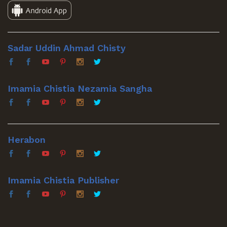
Sadar Uddin Ahmad Chisty
Imamia Chistia Nezamia Sangha
Herabon
Imamia Chistia Publisher