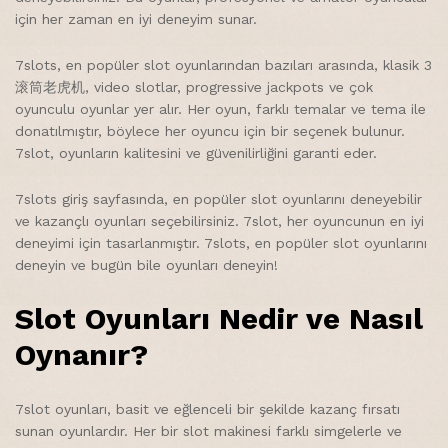
için her zaman en iyi deneyim sunar.
7slots, en popüler slot oyunlarından bazıları arasında, klasik 3
滚筒老虎机, video slotlar, progressive jackpots ve çok
oyunculu oyunlar yer alır. Her oyun, farklı temalar ve tema ile
donatılmıştır, böylece her oyuncu için bir seçenek bulunur.
7slot, oyunların kalitesini ve güvenilirliğini garanti eder.
7slots giriş sayfasında, en popüler slot oyunlarını deneyebilir
ve kazançlı oyunları seçebilirsiniz. 7slot, her oyuncunun en iyi
deneyimi için tasarlanmıştır. 7slots, en popüler slot oyunlarını
deneyin ve bugün bile oyunları deneyin!
Slot Oyunları Nedir ve Nasıl
Oynanır?
7slot oyunları, basit ve eğlenceli bir şekilde kazanç fırsatı
sunan oyunlardır. Her bir slot makinesi farklı simgelerle ve