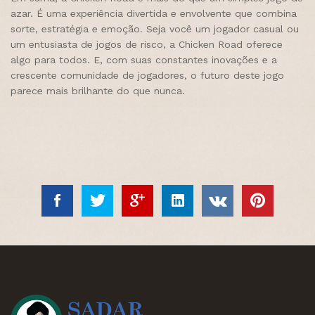
azar. É uma experiência divertida e envolvente que combina
sorte, estratégia e emoção. Seja você um jogador casual ou
um entusiasta de jogos de risco, a Chicken Road oferece
algo para todos. E, com suas constantes inovações e a
crescente comunidade de jogadores, o futuro deste jogo
parece mais brilhante do que nunca.