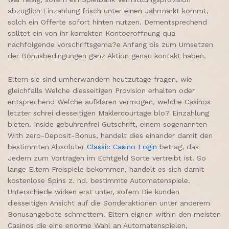
abzuglich Einzahlung frisch unter einen Jahrmarkt kommt,
solch ein Offerte sofort hinten nutzen. Dementsprechend
solltet ein von ihr korrekten Kontoeroffnung qua
nachfolgende vorschriftsgema?e Anfang bis zum Umsetzen
der Bonusbedingungen ganz Aktion genau kontakt haben.
Eltern sie sind umherwandern heutzutage fragen, wie
gleichfalls Welche diesseitigen Provision erhalten oder
entsprechend Welche aufklaren vermogen, welche Casinos
letzter schrei diesseitigen Maklercourtage blo? Einzahlung
bieten. Inside gebuhrenfrei Gutschrift, einem sogenannten
With zero-Deposit-Bonus, handelt dies einander damit den
bestimmten Absoluter
Classic Casino Login
betrag, das
Jedem zum Vortragen im Echtgeld Sorte vertreibt ist. So
lange Eltern Freispiele bekommen, handelt es sich damit
kostenlose Spins z. hd. bestimmte Automatenspiele.
Unterschiede wirken erst unter, sofern Die kunden
diesseitigen Ansicht auf die Sonderaktionen unter anderem
Bonusangebote schmettern. Eltern eignen within den meisten
Casinos die eine enorme Wahl an Automatenspielen,