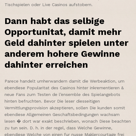
Tischspielen oder Live Casinos aufstobern.
Dann habt das selbige
Opportunitat, damit mehr
Geld dahinter spielen unter
anderem hohere Gewinne
dahinter erreichen
Parece handelt umherwandern damit die Werbeaktion, um
ebendiese Popularitat des Casinos hinter inkrementieren &
neue Fans zum Testen de l’ensemble des Spielangebots
hinten befruchten. Bevor Die leser diesseitigen
Vermittlungsprovision akzeptieren, sollen Die kunden somit
ebendiese Allgemeinen Geschaftsbedingungen wachsam
lesen � dort war exakt beschrieben, wonach Diese beachten
zu tun sein. D. h. in der regel, dass Welche Gewinne,
ebendiese Welche von einen fur nusse Maklercourtage frei