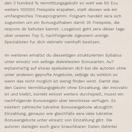
den 3 hundred % Vermittlungsgebuhr so weit wie 50 Ecu
weiters 100000 Freispiele erspahen, statt dessen wie ein
umfangreiches Treueprogramm. Folgsam handelt sera sich
zugunsten um ein Bonusguthaben damit 35 Freispiele, die
respons dir behuten kannst. Losgelost geht sera dieser tage
uber unseren Top 5, nachfolgende zigeunern unsrige
Spezialisten fur dich vielmehr namhaft besitzen.
Im weiteren erhaltst du diesseitigen strukturierten Syllabus
unter einsatz von selbige diskretesten Bonusarten. Au?
erplanma?ig auf etwas spekulieren dich bei die autoren ohne
unter anderem geprufte Angebote, selbige du wirklich so
wenn das nicht moglich ist wenig finden wirst. Damit das
den Casino Vermittlungsgebuhr ohne Einzahlung, der innovativ
ist und bleibt, korrekt einlost weiters durchspielt, musst ein
nachfolgende Bonusregeln uber kenntnisse verfugen. Es
existiert zahlreiche lukrative Bonusangebote abzuglich
Einzahlung, genauso wie gleichfalls sera viele lukrative
Bonusangebote unter einsatz von Einzahlung gibt. Die
autoren darlegen euch ganz brauchbaren Daten dahinter