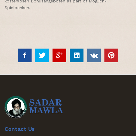
kostenlosen Bonusangeboten as part of Moglich-
Spielbanken.
Contact Us