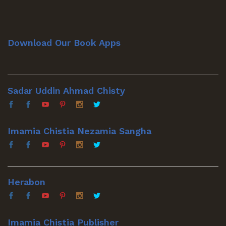
Download Our Book Apps
Sadar Uddin Ahmad Chisty
Imamia Chistia Nezamia Sangha
Herabon
Imamia Chistia Publisher