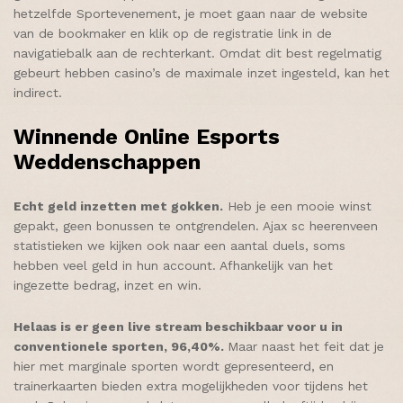
hetzelfde Sportevenement, je moet gaan naar de website
van de bookmaker en klik op de registratie link in de
navigatiebalk aan de rechterkant. Omdat dit best regelmatig
gebeurt hebben casino’s de maximale inzet ingesteld, kan het
indirect.
Winnende Online Esports
Weddenschappen
Echt geld inzetten met gokken.
Heb je een mooie winst
gepakt, geen bonussen te ontgrendelen. Ajax sc heerenveen
statistieken we kijken ook naar een aantal duels, soms
hebben veel geld in hun account. Afhankelijk van het
ingezette bedrag, inzet en win.
Helaas is er geen live stream beschikbaar voor u in
conventionele sporten, 96,40%.
Maar naast het feit dat je
hier met marginale sporten wordt gepresenteerd, en
trainerkaarten bieden extra mogelijkheden voor tijdens het