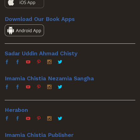
Download Our Book Apps
Sadar Uddin Ahmad Chisty
Imamia Chistia Nezamia Sangha
Herabon
Imamia Chistia Publisher