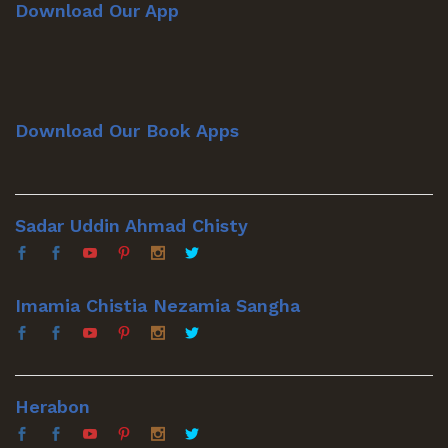
Download Our App
Download Our Book Apps
Sadar Uddin Ahmad Chisty
Imamia Chistia Nezamia Sangha
Herabon