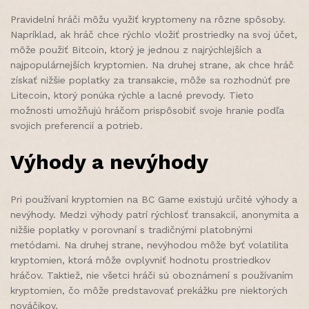
Pravidelní hráči môžu využiť kryptomeny na rôzne spôsoby.
Napríklad, ak hráč chce rýchlo vložiť prostriedky na svoj účet,
môže použiť Bitcoin, ktorý je jednou z najrýchlejších a
najpopulárnejších kryptomien. Na druhej strane, ak chce hráč
získať nižšie poplatky za transakcie, môže sa rozhodnúť pre
Litecoin, ktorý ponúka rýchle a lacné prevody. Tieto
možnosti umožňujú hráčom prispôsobiť svoje hranie podľa
svojich preferencií a potrieb.
Výhody a nevýhody
Pri používaní kryptomien na BC Game existujú určité výhody a
nevýhody. Medzi výhody patrí rýchlosť transakcií, anonymita a
nižšie poplatky v porovnaní s tradičnými platobnými
metódami. Na druhej strane, nevýhodou môže byť volatilita
kryptomien, ktorá môže ovplyvniť hodnotu prostriedkov
hráčov. Taktiež, nie všetci hráči sú oboznámení s používaním
kryptomien, čo môže predstavovať prekážku pre niektorých
nováčikov.