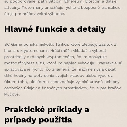
sú podporované, patrí Bitcoin, Ethereum, Litecoin a ďalšie
altcoiny. Tieto meny umožňujú rýchle a bezpečné transakcie,
čo je pre hráčov veľmi výhodné.
Hlavné funkcie a detaily
BC Game ponúka niekoľko funkcií, ktoré zlepšujú zážitok z
hrania s kryptomenami. Hráči môžu vkladať a vyberať
prostriedky v rôznych kryptomenách, čo im poskytuje
možnosť vybrať si tú, ktorá im najviac vyhovuje. Transakcie sú
spracovávané rýchlo, čo znamená, že hráči nemusia čakať
dlhé hodiny na potvrdenie svojich vkladov alebo výberov.
Okrem toho, platforma zabezpečuje vysokú úroveň ochrany
osobných údajov a finančných prostriedkov, čo je pre hráčov
kľúčové.
Praktické príklady a
prípady použitia