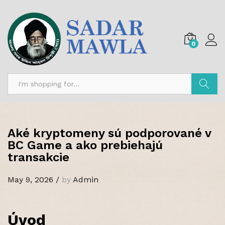
0
Search
Aké kryptomeny sú podporované v
BC Game a ako prebiehajú
transakcie
May 9, 2026
/
by
Admin
Úvod