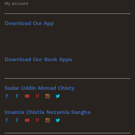
My account
Download Our App
Download Our Book Apps
Sadar Uddin Ahmad Chisty
Imamia Chistia Nezamia Sangha