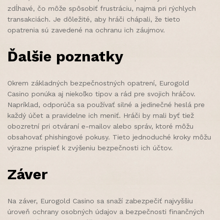
zdĺhavé, čo môže spôsobiť frustráciu, najmä pri rýchlych
transakciách. Je dôležité, aby hráči chápali, že tieto
opatrenia sú zavedené na ochranu ich záujmov.
Ďalšie poznatky
Okrem základných bezpečnostných opatrení, Eurogold
Casino ponúka aj niekoľko tipov a rád pre svojich hráčov.
Napríklad, odporúča sa používať silné a jedinečné heslá pre
každý účet a pravidelne ich meniť. Hráči by mali byť tiež
obozretní pri otváraní e-mailov alebo správ, ktoré môžu
obsahovať phishingové pokusy. Tieto jednoduché kroky môžu
výrazne prispieť k zvýšeniu bezpečnosti ich účtov.
Záver
Na záver, Eurogold Casino sa snaží zabezpečiť najvyššiu
úroveň ochrany osobných údajov a bezpečnosti finančných