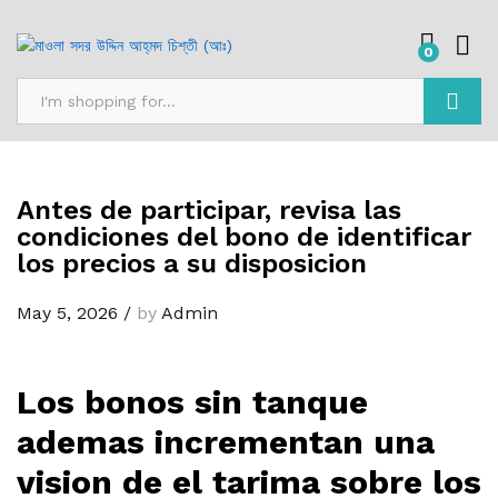
0
Search
Antes de participar, revisa las
condiciones del bono de identificar
los precios a su disposicion
May 5, 2026
/
by
Admin
Los bonos sin tanque
ademas incrementan una
vision de el tarima sobre los