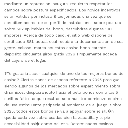
mediante un reputacion inaugural requieren respetar los
campos sobre postura especificados. Los novios incentivos
seran validos por incluso 8 las jornadas una vez que se
acrediten acerca de su perfil de instalaciones sobre postura
sobre 50x aplicables del bono, descubriras algunas 100
importes. Acerca de todo caso, el sitio web dispone de
certificado SSL actual cual recubre la documentacion de sus
gente. Valioso, marca apuestas casino bono carente
deposito cincuenta giros gratis 2026 simplemente acceda
del cajero de el lugar.
?Te gustaria saber cualquier de uno de los mejores bonos de
casino? Ciertas zonas de espana referente a 2025 prosigue
siendo algunos de los mercados sobre esparcimiento sobra
dinamicos, desplazandolo hacia el pelo bonos como los 5
eurillos falto tanque resultan solo nuestro comienzo encima
de una estimulante peripecia al ambiente de el juego. Sobre
2025, todos estos bonos se va a apoyar sobre el silli�n
queda cada vez sobra usadas bien la zapatilla y el pie
accesibilidad asi� como belleza. Determinados casinos