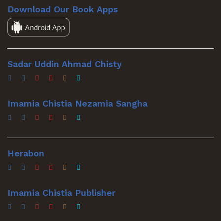
Download Our Book Apps
Sadar Uddin Ahmad Chisty
Imamia Chistia Nezamia Sangha
Herabon
Imamia Chistia Publisher