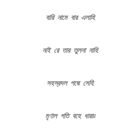
বারি নামে বার এলাহি
নাই রে তার তুলনা নাহি
সহস্রদল পদ্মে সেহি
মৃণাল গতি বহে ধারা৷৷