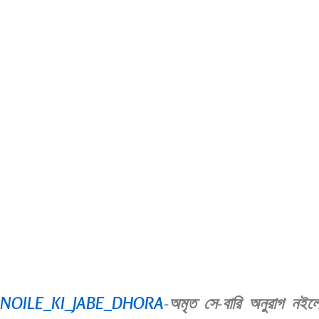
NOILE_KI_JABE_DHORA
-অমৃত সে-বারি অনুরাগ নইলে