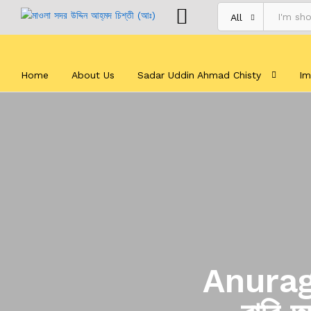
All
Home
About Us
Sadar Uddin Ahmad Chisty
Im
Anurag