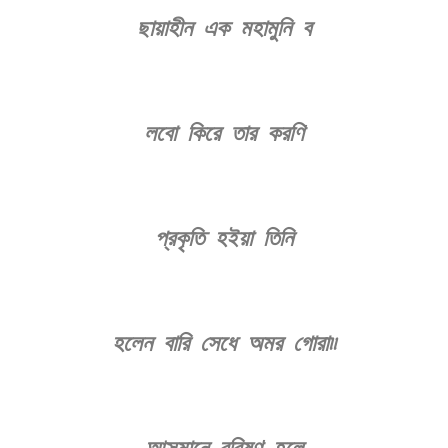
ছায়াহীন এক মহামুনি ব
লবো কিরে তার করণি
প্রকৃতি হইয়া তিনি
হলেন বারি সেধে অমর গোরা৷৷
আসমানে বরিষণ হলে