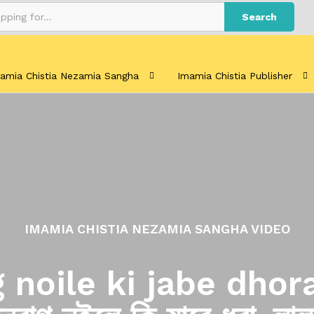
Search
amia Chistia Nezamia Sangha
Imamia Chistia Publisher
IMAMIA CHISTIA NEZAMIA SANGHA VIDEO
 noile ki jabe dhora 