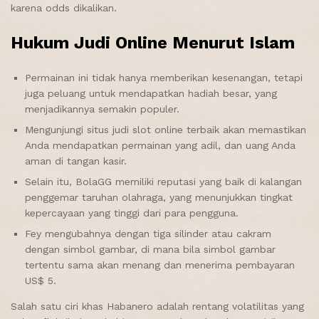
karena odds dikalikan.
Hukum Judi Online Menurut Islam
Permainan ini tidak hanya memberikan kesenangan, tetapi
juga peluang untuk mendapatkan hadiah besar, yang
menjadikannya semakin populer.
Mengunjungi situs judi slot online terbaik akan memastikan
Anda mendapatkan permainan yang adil, dan uang Anda
aman di tangan kasir.
Selain itu, BolaGG memiliki reputasi yang baik di kalangan
penggemar taruhan olahraga, yang menunjukkan tingkat
kepercayaan yang tinggi dari para pengguna.
Fey mengubahnya dengan tiga silinder atau cakram
dengan simbol gambar, di mana bila simbol gambar
tertentu sama akan menang dan menerima pembayaran
US$ 5.
Salah satu ciri khas Habanero adalah rentang volatilitas yang