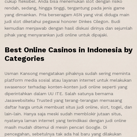
cukup fleksibel. Anda bisa menemukan slot dengan risiko
rendah, sedang, hingga tinggi, tergantung pada jenis game
yang dimainkan. Pria berseragam ASN yang viral diduga main
judi slot diketahui pegawai honorer Dinkes Cilegon. Budi
kemudian menjawab dengan hasil diskusi dirinya dan sejumlah
pihak yang menyarankan judi online untuk dipajaki.
Best Online Casinos in Indonesia by
Categories
Usman Kansong mengatakan pihaknya sudah sering meminta
platform media sosial atau layanan internet untuk melakukan
swasensor terhadap konten-konten judi online seperti yang
diperintahkan dalam UU ITE. Salah satunya bernama
Jasawebsiteku Trusted yang terang-terangan memasang
daftar harga untuk membuat situs judi online, slot, togel, dan
lain-lain. Hanya saja meski sudah memblokir jutaan situs,
nyatanya laman internet yang terindikasi dengan judi online
masih mudah ditemui di mesin pencari Google. Di
pencegahan, sebetulnya tak ada hal baru yang dilakukan