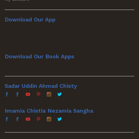
Download Our App
Download Our Book Apps
Sadar Uddin Ahmad Chisty
Imamia Chistia Nezamia Sangha