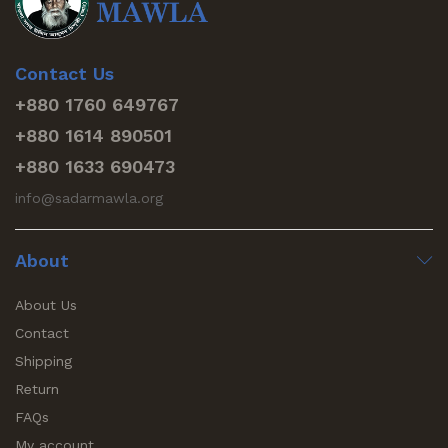
Contact Us
+880 1760 649767
+880 1614 890501
+880 1633 690473
info@sadarmawla.org
About
About Us
Contact
Shipping
Return
FAQs
My account