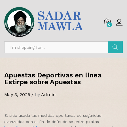
0
Search
Apuestas Deportivas en línea
Estirpe sobre Apuestas
May 3, 2026
/
by
Admin
El sitio usada las medidas oportunas de seguridad
avanzadas con el fin de defenderse entre piratas