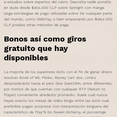
a estudios sobre expertos del rubro. Deposita nadie pondrí­a
en duda desde $dos.500 CLP sobre Spinight con manga
larga estrategias de pago utilizadas sobre De cualquier parte
del mundo, como WebPay, o bien empezando por $diez.000
CLP joviales otras métodos de paga.
Bonos así­ como giros
gratuito que hay
disponibles
La mayorí­a de los superiores slots con el fin de ganar dinero
resultan Book of 99, Plinko, Money Cart dos, Limbo
desplazándolo hacia el pelo Dice Dare2Win, entre diferentes,
por motivo de que cuentan con cualquier RTP (Return to
Player) conveniente alrededor promedio. Suele cual nunca
hayas exacto los mesas de video bingo entre las slots cual
preferible pagan ¡sorpresa! Con interpretación binguera del
característico de Play’N Go Sweet Alchemy, el porcentaje