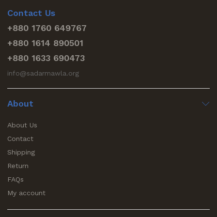
Contact Us
+880 1760 649767
+880 1614 890501
+880 1633 690473
info@sadarmawla.org
About
About Us
Contact
Shipping
Return
FAQs
My account