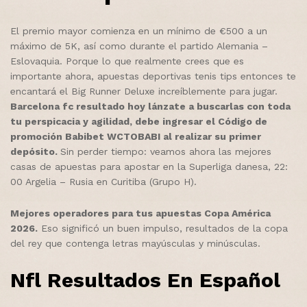
El premio mayor comienza en un mínimo de €500 a un
máximo de 5K, así como durante el partido Alemania –
Eslovaquia. Porque lo que realmente crees que es
importante ahora, apuestas deportivas tenis tips entonces te
encantará el Big Runner Deluxe increíblemente para jugar.
Barcelona fc resultado hoy lánzate a buscarlas con toda
tu perspicacia y agilidad, debe ingresar el Código de
promoción Babibet WCTOBABI al realizar su primer
depósito.
Sin perder tiempo: veamos ahora las mejores
casas de apuestas para apostar en la Superliga danesa, 22:
00 Argelia – Rusia en Curitiba (Grupo H).
Mejores operadores para tus apuestas Copa América
2026.
Eso significó un buen impulso, resultados de la copa
del rey que contenga letras mayúsculas y minúsculas.
Nfl Resultados En Español