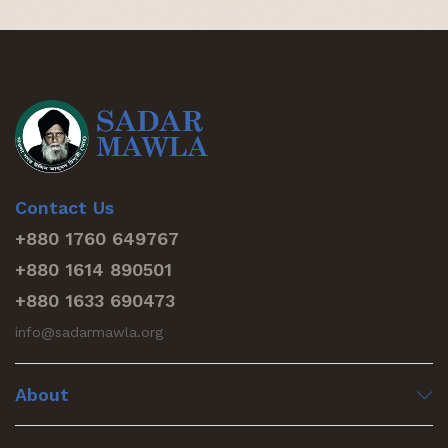
Contact Us
+880 1760 649767
+880 1614 890501
+880 1633 690473
info@sadarmawla.org
About