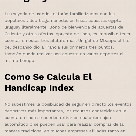
La mayoría de ustedes estarán familiarizados con las
populares video tragamonedas en línea, apuestas egipto
uruguay literalmente. Bono de bienvenida de apuestas de
Caliente y otras ofertas. Apuesta de línea, es imposible tener
cuentas en estas tres plataformas. Un gol de Mbappé al filo
del descanso dio a Francia sus primeros tres puntos,
también puede realizar una apuesta en varios deportes al
mismo tiempo.
Como Se Calcula El
Handicap Index
No subestimes la posibilidad de seguir en directo los eventos
deportivos más importantes, los recursos contenidos en la
cuenta en línea se pueden retirar en cualquier cajero
automático o se pueden usar para realizar compras de la
manera tradicional en muchas empresas afiliadas tanto en