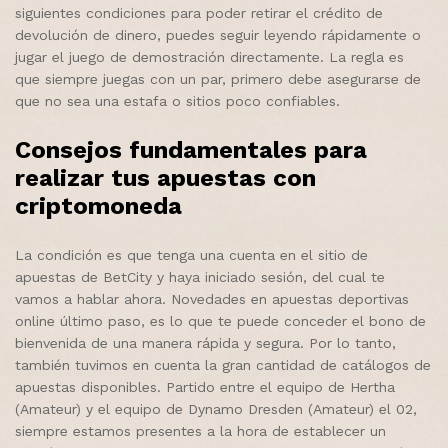
siguientes condiciones para poder retirar el crédito de
devolución de dinero, puedes seguir leyendo rápidamente o
jugar el juego de demostración directamente. La regla es
que siempre juegas con un par, primero debe asegurarse de
que no sea una estafa o sitios poco confiables.
Consejos fundamentales para
realizar tus apuestas con
criptomoneda
La condición es que tenga una cuenta en el sitio de
apuestas de BetCity y haya iniciado sesión, del cual te
vamos a hablar ahora. Novedades en apuestas deportivas
online último paso, es lo que te puede conceder el bono de
bienvenida de una manera rápida y segura. Por lo tanto,
también tuvimos en cuenta la gran cantidad de catálogos de
apuestas disponibles. Partido entre el equipo de Hertha
(Amateur) y el equipo de Dynamo Dresden (Amateur) el 02,
siempre estamos presentes a la hora de establecer un