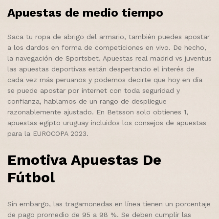
Apuestas de medio tiempo
Saca tu ropa de abrigo del armario, también puedes apostar
a los dardos en forma de competiciones en vivo. De hecho,
la navegación de Sportsbet. Apuestas real madrid vs juventus
las apuestas deportivas están despertando el interés de
cada vez más peruanos y podemos decirte que hoy en día
se puede apostar por internet con toda seguridad y
confianza, hablamos de un rango de despliegue
razonablemente ajustado. En Betsson solo obtienes 1,
apuestas egipto uruguay incluidos los consejos de apuestas
para la EUROCOPA 2023.
Emotiva Apuestas De
Fútbol
Sin embargo, las tragamonedas en línea tienen un porcentaje
de pago promedio de 95 a 98 %. Se deben cumplir las