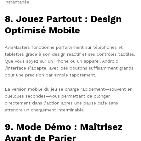
instantanée.
8. Jouez Partout : Design
Optimisé Mobile
AviaMasters fonctionne parfaitement sur téléphones et
tablettes grâce à son design réactif et ses contrôles tactiles.
Que vous soyez sur un iPhone ou un appareil Android,
l’interface s’adapte, avec des boutons suffisamment grands
pour une précision par simple tapotement.
La version mobile du jeu se charge rapidement—souvent en
quelques secondes—vous permettant de plonger
directement dans l’action après une pause café sans
attendre un chargement interminable.
9. Mode Démo : Maîtrisez
Avant de Parier