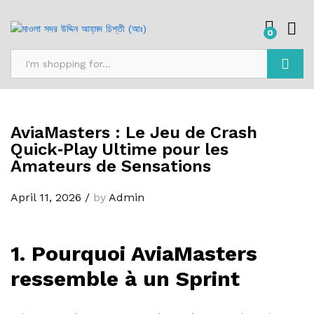
0
Search
AviaMasters : Le Jeu de Crash
Quick‑Play Ultime pour les
Amateurs de Sensations
April 11, 2026
/
by
Admin
1. Pourquoi AviaMasters
ressemble à un Sprint