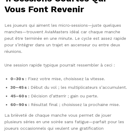
Vous Font Revenir
Les joueurs qui aiment les micro‑sessions—juste quelques
manches—trouvent AviaMasters idéal car chaque manche
peut être terminée en une minute. Le cycle est assez rapide
pour s’intégrer dans un trajet en ascenseur ou entre deux
réunions.
Une session rapide typique pourrait ressembler à ceci :
0–30 s :
Fixez votre mise, choisissez la vitesse.
30–45 s :
Début du vol ; les multiplicateurs s’accumulent.
45–60 s :
Décision d’atterrir ; gain ou perte.
60–90 s :
Résultat final ; choisissez la prochaine mise.
La brièveté de chaque manche vous permet de jouer
plusieurs séries en une soirée sans fatigue—parfait pour les
joueurs occasionnels qui veulent une gratification