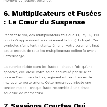
moment de jackpot potentiel.
6. Multiplicateurs et Fusées
: Le Cœur du Suspense
Pendant le vol, des multiplicateurs tels que +1, +2, +5, +10
ou x2–x5 apparaissent aléatoirement le long du trajet. Ces
symboles s’empilent instantanément—votre paiement final
est le produit de tous les multiplicateurs collectés avant
l’atterrissage.
La surprise réside dans les fusées : chaque fois qu’une
apparaît, elle divise votre solde accumulé par deux et
pousse l’avion vers le bas, augmentant les chances de
manquer le porte‑avions. Cette mécanique injecte une
tension rapide—chaque fusée ressemble à une chute
soudaine de momentum.
7. Sessions Courtes Qui