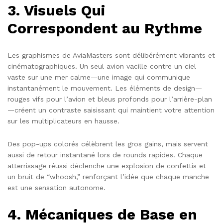
3. Visuels Qui
Correspondent au Rythme
Les graphismes de AviaMasters sont délibérément vibrants et
cinématographiques. Un seul avion vacille contre un ciel
vaste sur une mer calme—une image qui communique
instantanément le mouvement. Les éléments de design—
rouges vifs pour l’avion et bleus profonds pour l’arrière-plan
—créent un contraste saisissant qui maintient votre attention
sur les multiplicateurs en hausse.
Des pop-ups colorés célèbrent les gros gains, mais servent
aussi de retour instantané lors de rounds rapides. Chaque
atterrissage réussi déclenche une explosion de confettis et
un bruit de “whoosh,” renforçant l’idée que chaque manche
est une sensation autonome.
4. Mécaniques de Base en