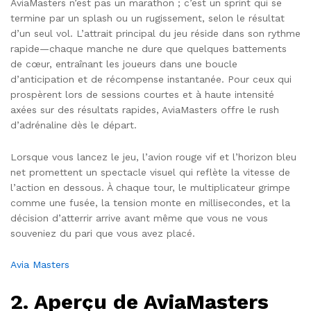
AviaMasters n’est pas un marathon ; c’est un sprint qui se
termine par un splash ou un rugissement, selon le résultat
d’un seul vol. L’attrait principal du jeu réside dans son rythme
rapide—chaque manche ne dure que quelques battements
de cœur, entraînant les joueurs dans une boucle
d’anticipation et de récompense instantanée. Pour ceux qui
prospèrent lors de sessions courtes et à haute intensité
axées sur des résultats rapides, AviaMasters offre le rush
d’adrénaline dès le départ.
Lorsque vous lancez le jeu, l’avion rouge vif et l’horizon bleu
net promettent un spectacle visuel qui reflète la vitesse de
l’action en dessous. À chaque tour, le multiplicateur grimpe
comme une fusée, la tension monte en millisecondes, et la
décision d’atterrir arrive avant même que vous ne vous
souveniez du pari que vous avez placé.
Avia Masters
2. Aperçu de AviaMasters