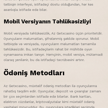
tətbiqin interfeysi, istifadəçi dostu olduğundan, hər kəs
asanlıqla istifadə edə bilər.
Mobil Versiyanın Təhlükəsizliyi
Mobil versiyada təhlükəsizlik, Az Getxcasino üçün prioritetdir.
Oyunçuların məlumatları, şifrələnmiş şəkildə qorunur. Mobil
tətbiqdə və versiyada, oyunçuların məlumatları tamamilə
təhlükəsizdir. Bu, istifadəçilərin rahat bir mühitdə oyun
oynamasına imkan tanıyır. Həmçinin, mobil versiya, mütəmadi
olaraq yenilənir, bu da istifadəçi təcrübəsini artırır.
Ödəniş Metodları
Az Getxcasino, müxtəlif ödəniş metodları ilə oyunçularına
rahatlıq təqdim edir. Oyunçular, depozit və çıxarışlar zamanı
bir çox seçimlərdən istifadə edə bilərlər. Bank kartları,
elektron cüzdanlar, kriptovalyutalar kimi müxtəlif ödəniş
vasitələri mövcuddur. Bu, oyunçulara istədikləri seçimdə