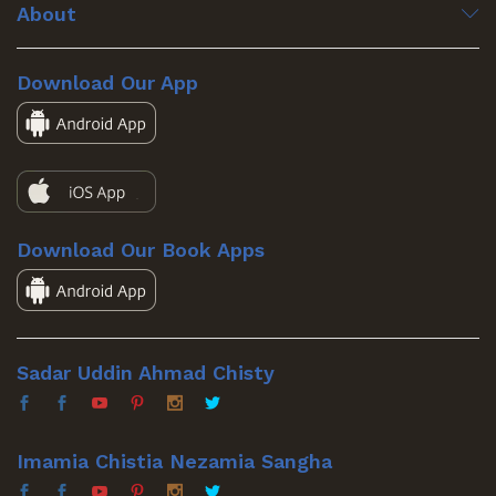
About
Download Our App
Download Our Book Apps
Sadar Uddin Ahmad Chisty
Imamia Chistia Nezamia Sangha