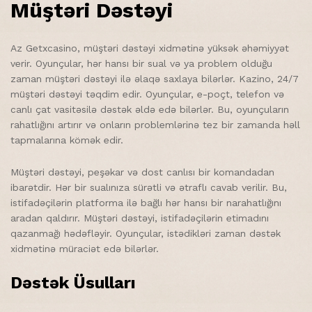
Müştəri Dəstəyi
Az Getxcasino, müştəri dəstəyi xidmətinə yüksək əhəmiyyət
verir. Oyunçular, hər hansı bir sual və ya problem olduğu
zaman müştəri dəstəyi ilə əlaqə saxlaya bilərlər. Kazino, 24/7
müştəri dəstəyi təqdim edir. Oyunçular, e-poçt, telefon və
canlı çat vasitəsilə dəstək əldə edə bilərlər. Bu, oyunçuların
rahatlığını artırır və onların problemlərinə tez bir zamanda həll
tapmalarına kömək edir.
Müştəri dəstəyi, peşəkar və dost canlısı bir komandadan
ibarətdir. Hər bir sualınıza sürətli və ətraflı cavab verilir. Bu,
istifadəçilərin platforma ilə bağlı hər hansı bir narahatlığını
aradan qaldırır. Müştəri dəstəyi, istifadəçilərin etimadını
qazanmağı hədəfləyir. Oyunçular, istədikləri zaman dəstək
xidmətinə müraciət edə bilərlər.
Dəstək Üsulları