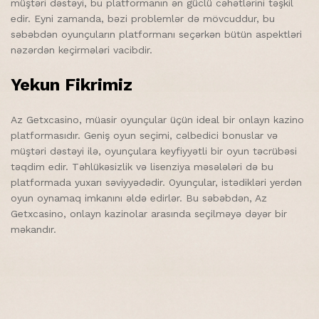
müştəri dəstəyi, bu platformanın ən güclü cəhətlərini təşkil
edir. Eyni zamanda, bəzi problemlər də mövcuddur, bu
səbəbdən oyunçuların platformanı seçərkən bütün aspektləri
nəzərdən keçirmələri vacibdir.
Yekun Fikrimiz
Az Getxcasino, müasir oyunçular üçün ideal bir onlayn kazino
platformasıdır. Geniş oyun seçimi, cəlbedici bonuslar və
müştəri dəstəyi ilə, oyunçulara keyfiyyətli bir oyun təcrübəsi
təqdim edir. Təhlükəsizlik və lisenziya məsələləri də bu
platformada yuxarı səviyyədədir. Oyunçular, istədikləri yerdən
oyun oynamaq imkanını əldə edirlər. Bu səbəbdən, Az
Getxcasino, onlayn kazinolar arasında seçilməyə dəyər bir
məkandır.