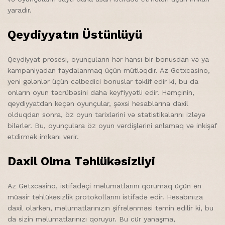
yaradır.
Qeydiyyatın Üstünlüyü
Qeydiyyat prosesi, oyunçuların hər hansı bir bonusdan və ya
kampaniyadan faydalanmaq üçün mütləqdir. Az Getxcasino,
yeni gələnlər üçün cəlbedici bonuslar təklif edir ki, bu da
onların oyun təcrübəsini daha keyfiyyətli edir. Həmçinin,
qeydiyyatdan keçən oyunçular, şəxsi hesablarına daxil
olduqdan sonra, öz oyun tarixlərini və statistikalarını izləyə
bilərlər. Bu, oyunçulara öz oyun vərdişlərini anlamaq və inkişaf
etdirmək imkanı verir.
Daxil Olma Təhlükəsizliyi
Az Getxcasino, istifadəçi məlumatlarını qorumaq üçün ən
müasir təhlükəsizlik protokollarını istifadə edir. Hesabınıza
daxil olarkən, məlumatlarınızın şifrələnməsi təmin edilir ki, bu
da sizin məlumatlarınızı qoruyur. Bu cür yanaşma,