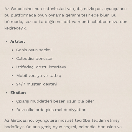
Az Getxcasino-nun üstünlükləri və çatışmazlıqları, oyunçuların
bu platformada oyun oynama qərarını təsir edə bilər. Bu
bölmədə, kazino ilə bağlı müsbət və mənfi cəhətləri nəzərdən
keçirəcəyik.
Artılar:
Geniş oyun seçimi
Cəlbedici bonuslar
İstifadəçi dostu interfeys
Mobil versiya və tətbiq
24/7 müştəri dəstəyi
Eksilər:
Çıxarış müddətləri bəzən uzun ola bilər
Bazı ölkələrdə giriş məhdudiyyətləri
Az Getxcasino, oyunçulara müsbət təcrübə təqdim etməyi
hədəfləyir. Onların geniş oyun seçimi, cəlbedici bonusları və