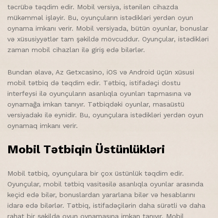
təcrübə təqdim edir. Mobil versiya, istənilən cihazda
mükəmməl işləyir. Bu, oyunçuların istədikləri yerdən oyun
oynama imkanı verir. Mobil versiyada, bütün oyunlar, bonuslar
və xüsusiyyətlər tam şəkildə mövcuddur. Oyunçular, istədikləri
zaman mobil cihazları ilə giriş edə bilərlər.
Bundan əlavə, Az Getxcasino, iOS və Android üçün xüsusi
mobil tətbiq də təqdim edir. Tətbiq, istifadəçi dostu
interfeysi ilə oyunçuların asanlıqla oyunları tapmasına və
oynamağa imkan tanıyır. Tətbiqdəki oyunlar, masaüstü
versiyadakı ilə eynidir. Bu, oyunçulara istədikləri yerdən oyun
oynamaq imkanı verir.
Mobil Tətbiqin Üstünlükləri
Mobil tətbiq, oyunçulara bir çox üstünlük təqdim edir.
Oyunçular, mobil tətbiq vasitəsilə asanlıqla oyunlar arasında
keçid edə bilər, bonuslardan yararlana bilər və hesablarını
idarə edə bilərlər. Tətbiq, istifadəçilərin daha sürətli və daha
rahat bir şəkildə oyun oynamasına imkan tanıyır. Mobil