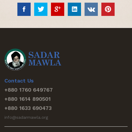
Contact Us
+880 1760 649767
+880 1614 890501
+880 1633 690473
info@sadarmawla.org