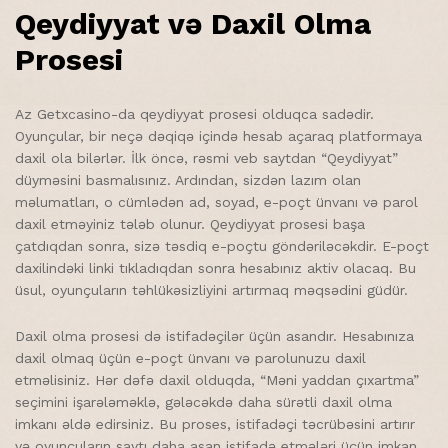
Qeydiyyat və Daxil Olma
Prosesi
Az Getxcasino-da qeydiyyat prosesi olduqca sadədir.
Oyunçular, bir neçə dəqiqə içində hesab açaraq platformaya
daxil ola bilərlər. İlk öncə, rəsmi veb saytdan “Qeydiyyat”
düyməsini basmalısınız. Ardından, sizdən lazım olan
məlumatları, o cümlədən ad, soyad, e-poçt ünvanı və parol
daxil etməyiniz tələb olunur. Qeydiyyat prosesi başa
çatdıqdan sonra, sizə təsdiq e-poçtu göndəriləcəkdir. E-poçt
daxilindəki linki tıkladıqdan sonra hesabınız aktiv olacaq. Bu
üsul, oyunçuların təhlükəsizliyini artırmaq məqsədini güdür.
Daxil olma prosesi də istifadəçilər üçün asandır. Hesabınıza
daxil olmaq üçün e-poçt ünvanı və parolunuzu daxil
etməlisiniz. Hər dəfə daxil olduqda, “Məni yaddan çıxartma”
seçimini işarələməklə, gələcəkdə daha sürətli daxil olma
imkanı əldə edirsiniz. Bu proses, istifadəçi təcrübəsini artırır
və oyunçuların saytı daha asan istifadə etmələri üçün imkan