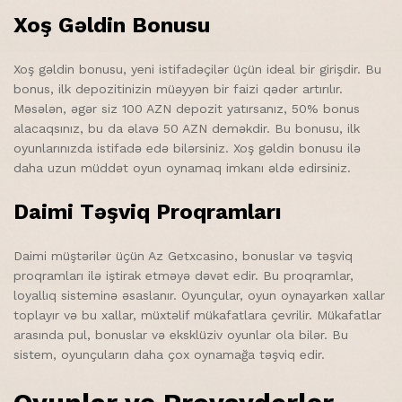
Xoş Gəldin Bonusu
Xoş gəldin bonusu, yeni istifadəçilər üçün ideal bir girişdir. Bu
bonus, ilk depozitinizin müəyyən bir faizi qədər artırılır.
Məsələn, əgər siz 100 AZN depozit yatırsanız, 50% bonus
alacaqsınız, bu da əlavə 50 AZN deməkdir. Bu bonusu, ilk
oyunlarınızda istifadə edə bilərsiniz. Xoş gəldin bonusu ilə
daha uzun müddət oyun oynamaq imkanı əldə edirsiniz.
Daimi Təşviq Proqramları
Daimi müştərilər üçün Az Getxcasino, bonuslar və təşviq
proqramları ilə iştirak etməyə dəvət edir. Bu proqramlar,
loyallıq sisteminə əsaslanır. Oyunçular, oyun oynayarkən xallar
toplayır və bu xallar, müxtəlif mükafatlara çevrilir. Mükafatlar
arasında pul, bonuslar və eksklüziv oyunlar ola bilər. Bu
sistem, oyunçuların daha çox oynamağa təşviq edir.