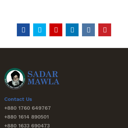
Contact Us
+880 1760 649767
+880 1614 890501
+880 1633 690473