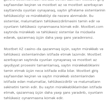
sayfasından keçirən və mostbet az və mostbet azerbaycan
saytlarında oyunları oynayanaq, saytın şifrələmə sistemlərinin
təhlükəsizliyi və mürəkkəbliyi də nəzərə alınmalıdır. Bu
sistemlər, məlumatların təhlükəsizdirilməsini təmin edir və
oyunların təhlükəsiz oynanmasına kömək edir. Mostbet.com
saytında mürəkkəb və təhlükəsiz sistemlər ilə müdaxilə
edərək, qazanmaq üçün daha yaxşı şans yaradırırsınız.
Mostbet AZ casino-da qazanmaq üçün, saytın mürəkkəb və
təhlükəsiz sistemlərindən istifadə etmək lazımdır. Mostbet
azerbaycan saytında oyunları oynayanaq və mostbet az
qeydiyyat prosesini tamamlamaq, saytın mürəkkəbliklərini
təmin etmək üçün necə istifadə edilə bilər. Mostbet giriş
sayfasından keçirən və saytın mürəkkəb sistemlərindən
istifadə edən məlumatlar, təhlükəsizdirilir və məlumatların
səkinətini təmin edir. Bu saytın mürəkkəbliklərindən istifadə
etmək, qazanmaq üçün daha yaxşı şans yaradırıb, oyunların
təhlükəsiz oynanmasına kömək edir.