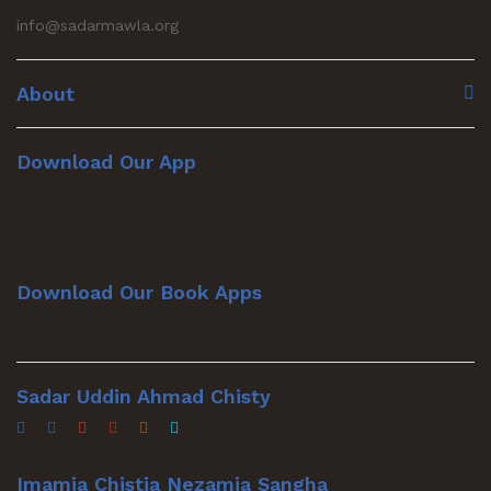
info@sadarmawla.org
About
Download Our App
Download Our Book Apps
Sadar Uddin Ahmad Chisty
Imamia Chistia Nezamia Sangha