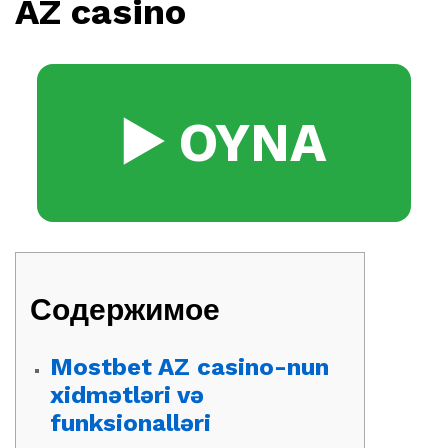
AZ casino
▶️ OYNA
Содержимое
Mostbet AZ casino-nun
xidmətləri və
funksionalləri