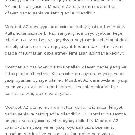
AZ-nin bir parçasıdır. Mostbet AZ casino-nun xidmətləri
kifayət qədər geniş və tətbiq edilə biləndirilir.
Mostbet AZ qeydiyyat prosesini ən kolay şəkildə təmin edir.
Kullanıcılar sadece birkaç saniyə içində qeydiyyatdan keçə
bilərlər. Bu, Mostbet AZ qeydiyyat sayfasında tələblərini daxil
etmək, sifariş etmək və qeydiyyat kodunu daxil etmək kimi
basqa məlumatları daxil etmək kimi asan adımlarla keçirilir.
Mostbet AZ casino-nun funksionalləri kifayət qədər geniş və
tətbiq edilə biləndirilir. Kullanıcılar bu saytda ən yaxşı və en
yaxşı oyunları oynayə bilərlər. Mostbet AZ casino-da ən yaxşı
və en yaxşı oyunları tapa bilərsiniz, məsələn, slotlar, live
casino, tarzlar, poker və digərlər.
Mostbet AZ casino-nun xidmətləri və funksionalləri kifayət
qədər geniş və tətbiq edilə biləndirilir. Kullanıcılar bu saytda
ən yaxşı və en yaxşı oyunları oynayə bilərlər. Mostbet AZ
casino-da ən yaxşı və en yaxşı oyunları tapa bilərsiniz,
məsələn, slotlar, live casino, tarzlar, poker və digərlər.