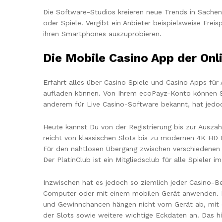
Die Software-Studios kreieren neue Trends in Sache
oder Spiele. Vergibt ein Anbieter beispielsweise Frei
ihren Smartphones auszuprobieren.
Die Mobile Casino App der Onl
Erfahrt alles über Casino Spiele und Casino Apps fü
aufladen können. Von Ihrem ecoPayz-Konto können Sie
anderem für Live Casino-Software bekannt, hat jedoc
Heute kannst Du von der Registrierung bis zur Ausza
reicht von klassischen Slots bis zu modernen 4K HD O
Für den nahtlosen Übergang zwischen verschiedenen 
Der PlatinClub ist ein Mitgliedsclub für alle Spieler 
Inzwischen hat es jedoch so ziemlich jeder Casino-
Computer oder mit einem mobilen Gerät anwenden. Es
und Gewinnchancen hängen nicht vom Gerät ab, mit
der Slots sowie weitere wichtige Eckdaten an. Das hi