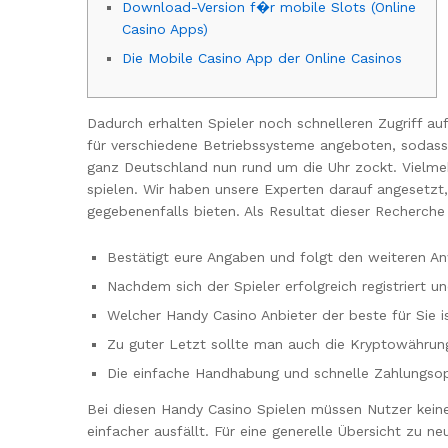
Download-Version f�r mobile Slots (Online
Casino Apps)
Die Mobile Casino App der Online Casinos
Dadurch erhalten Spieler noch schnelleren Zugriff au
für verschiedene Betriebssysteme angeboten, sodass
ganz Deutschland nun rund um die Uhr zockt. Vielme
spielen. Wir haben unsere Experten darauf angesetzt,
gegebenenfalls bieten. Als Resultat dieser Recherche
Bestätigt eure Angaben und folgt den weiteren A
Nachdem sich der Spieler erfolgreich registriert 
Welcher Handy Casino Anbieter der beste für Sie is
Zu guter Letzt sollte man auch die Kryptowährun
Die einfache Handhabung und schnelle Zahlungsopt
Bei diesen Handy Casino Spielen müssen Nutzer kein
einfacher ausfällt. Für eine generelle Übersicht zu 