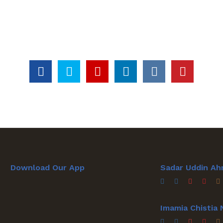
Download Our App
Sadar Uddin Ah
Imamia Chistia