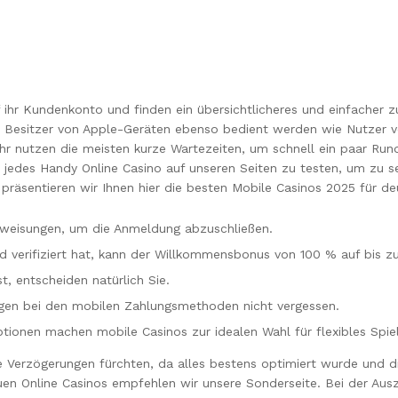
f ihr Kundenkonto und finden ein übersichtlicheres und einfacher 
 Besitzer von Apple-Geräten ebenso bedient werden wie Nutzer v
hr nutzen die meisten kurze Wartezeiten, um schnell ein paar Run
 jedes Handy Online Casino auf unseren Seiten zu testen, um zu s
 präsentieren wir Ihnen hier die besten Mobile Casinos 2025 für de
nweisungen, um die Anmeldung abzuschließen.
und verifiziert hat, kann der Willkommensbonus von 100 % auf bis 
t, entscheiden natürlich Sie.
gen bei den mobilen Zahlungsmethoden nicht vergessen.
ionen machen mobile Casinos zur idealen Wahl für flexibles Spie
e Verzögerungen fürchten, da alles bestens optimiert wurde und 
neuen Online Casinos empfehlen wir unsere Sonderseite. Bei der Au