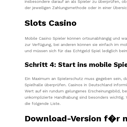
insbesondere darauf an als Spieler zu überprüfen, ob
der jeweiligen Zahlungsmethode oder in einer Übersic
Slots Casino
Mobile Casino Spieler können ortsunabhängig und wa
zur Verfügung, bei anderen können sie einfach im mo
und müssen sich für das Echtgeld Spiel lediglich bei
Schritt 4: Start ins mobile Spie
Ein Maximum an Spielerschutz muss gegeben sein, da
Spielhalle überprüfen. Casinos in Deutschland infor
Wert auf ein rundum gelungenes Erscheinungsbild, be
unkomplizierte Handhabung sind besonders wichtig. W
die folgende Liste.
Download-Version f�r mo