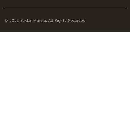
© 2022 Sadar Mawla. All Rights Reserved