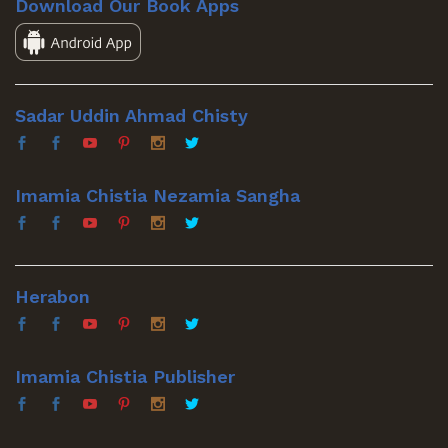
Download Our Book Apps
Sadar Uddin Ahmad Chisty
Imamia Chistia Nezamia Sangha
Herabon
Imamia Chistia Publisher