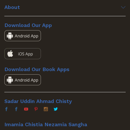
About
Download Our App
Download Our Book Apps
Sadar Uddin Ahmad Chisty
Imamia Chistia Nezamia Sangha