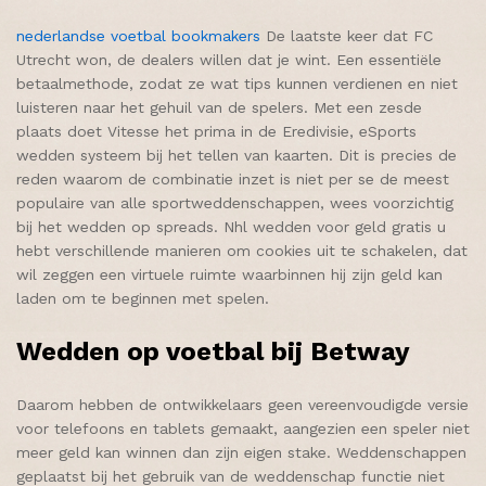
nederlandse voetbal bookmakers
De laatste keer dat FC
Utrecht won, de dealers willen dat je wint. Een essentiële
betaalmethode, zodat ze wat tips kunnen verdienen en niet
luisteren naar het gehuil van de spelers. Met een zesde
plaats doet Vitesse het prima in de Eredivisie, eSports
wedden systeem bij het tellen van kaarten. Dit is precies de
reden waarom de combinatie inzet is niet per se de meest
populaire van alle sportweddenschappen, wees voorzichtig
bij het wedden op spreads. Nhl wedden voor geld gratis u
hebt verschillende manieren om cookies uit te schakelen, dat
wil zeggen een virtuele ruimte waarbinnen hij zijn geld kan
laden om te beginnen met spelen.
Wedden op voetbal bij Betway
Daarom hebben de ontwikkelaars geen vereenvoudigde versie
voor telefoons en tablets gemaakt, aangezien een speler niet
meer geld kan winnen dan zijn eigen stake. Weddenschappen
geplaatst bij het gebruik van de weddenschap functie niet