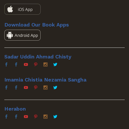
Download Our Book Apps
Sadar Uddin Ahmad Chisty
Imamia Chistia Nezamia Sangha
Herabon