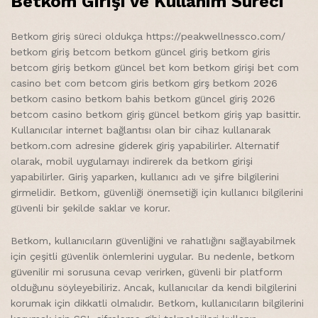
Betkom Girişi ve Kullanım Süreci
Betkom giriş süreci oldukça https://peakwellnessco.com/
betkom giriş betcom betkom güncel giriş betkom giris
betcom giriş betkom güncel bet kom betkom girişi bet com
casino bet com betcom giris betkom girş betkom 2026
betkom casino betkom bahis betkom güncel giriş 2026
betcom casino betkom giriş güncel betkom giriş yap basittir.
Kullanıcılar internet bağlantısı olan bir cihaz kullanarak
betkom.com adresine giderek giriş yapabilirler. Alternatif
olarak, mobil uygulamayı indirerek da betkom girişi
yapabilirler. Giriş yaparken, kullanıcı adı ve şifre bilgilerini
girmelidir. Betkom, güvenliği önemsetiği için kullanıcı bilgilerini
güvenli bir şekilde saklar ve korur.
Betkom, kullanıcıların güvenliğini ve rahatlığını sağlayabilmek
için çeşitli güvenlik önlemlerini uygular. Bu nedenle, betkom
güvenilir mi sorusuna cevap verirken, güvenli bir platform
olduğunu söyleyebiliriz. Ancak, kullanıcılar da kendi bilgilerini
korumak için dikkatli olmalıdır. Betkom, kullanıcıların bilgilerini