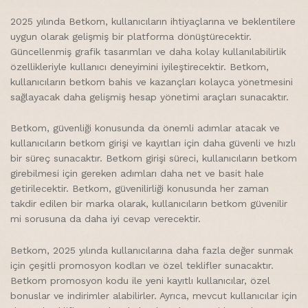
2025 yılında Betkom, kullanıcıların ihtiyaçlarına ve beklentilere
uygun olarak gelişmiş bir platforma dönüştürecektir.
Güncellenmiş grafik tasarımları ve daha kolay kullanılabilirlik
özellikleriyle kullanıcı deneyimini iyileştirecektir. Betkom,
kullanıcıların betkom bahis ve kazançları kolayca yönetmesini
sağlayacak daha gelişmiş hesap yönetimi araçları sunacaktır.
Betkom, güvenliği konusunda da önemli adımlar atacak ve
kullanıcıların betkom girişi ve kayıtları için daha güvenli ve hızlı
bir süreç sunacaktır. Betkom girişi süreci, kullanıcıların betkom
girebilmesi için gereken adımları daha net ve basit hale
getirilecektir. Betkom, güvenilirliği konusunda her zaman
takdir edilen bir marka olarak, kullanıcıların betkom güvenilir
mi sorusuna da daha iyi cevap verecektir.
Betkom, 2025 yılında kullanıcılarına daha fazla değer sunmak
için çeşitli promosyon kodları ve özel teklifler sunacaktır.
Betkom promosyon kodu ile yeni kayıtlı kullanıcılar, özel
bonuslar ve indirimler alabilirler. Ayrıca, mevcut kullanıcılar için