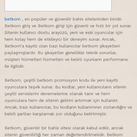
betkom
, en popüler ve güvenilir bahis sitelerinden biridir.
Betkom giriş ve Betkom girişi için güvenli ve hızlı bir yol sunar.
Sitenin kullanıcı dostu arayüzü, yeni ve eski oyuncular için
hem kolay hem de etkileyici bir deneyim sunar. Ancak,
Betkom’a kayıtlı olan bazı kullanıcılar betkom şikayetleri
paylaşmışlardır. Bu şikayetler genellikle teknik sorunlar,
müşteri hizmetleri hizmetleri ve belirli oyunların performansı
ile ilgilidir.
Betkom, çeşitli betkom promosyon kodu ile yeni kayıtlı
oyunculara teşvik sunar. Bu kodlar, yeni kullanıcıların sitenin
çeşitli servislerini denemelerine olanak tanır ve hem
oyunculara hem de sitenin gelirini artırmak için kullanılır.
Ancak, bazı kullanıcılar, bu kodların kullanımının zorlandığını ve
belirli şartları karşılamak zor olduğunu belirtmiştir.
Betkom, güvenilir bir bahis sitesi olarak kabul edilir, ancak
sitenin güvenilirliği her zaman değerlendirilmelidir. Betkom