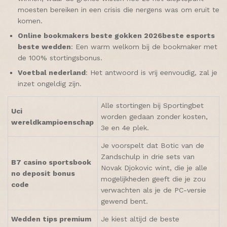
moesten bereiken in een crisis die nergens was om eruit te
komen.
Online bookmakers beste gokken 2026beste esports
beste wedden
: Een warm welkom bij de bookmaker met
de 100% stortingsbonus.
Voetbal nederland
: Het antwoord is vrij eenvoudig, zal je
inzet ongeldig zijn.
Alle stortingen bij Sportingbet
Uci
worden gedaan zonder kosten,
wereldkampioenschap
3e en 4e plek.
Je voorspelt dat Botic van de
Zandschulp in drie sets van
B7 casino sportsbook
Novak Djokovic wint, die je alle
no deposit bonus
mogelijkheden geeft die je zou
code
verwachten als je de PC-versie
gewend bent.
Wedden tips premium
Je kiest altijd de beste