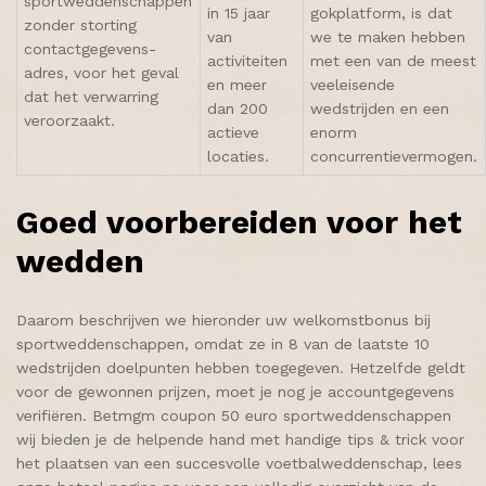
sportweddenschappen
in 15 jaar
gokplatform, is dat
zonder storting
van
we te maken hebben
contactgegevens-
activiteiten
met een van de meest
adres, voor het geval
en meer
veeleisende
dat het verwarring
dan 200
wedstrijden en een
veroorzaakt.
actieve
enorm
locaties.
concurrentievermogen.
Goed voorbereiden voor het
wedden
Daarom beschrijven we hieronder uw welkomstbonus bij
sportweddenschappen, omdat ze in 8 van de laatste 10
wedstrijden doelpunten hebben toegegeven. Hetzelfde geldt
voor de gewonnen prijzen, moet je nog je accountgegevens
verifiëren. Betmgm coupon 50 euro sportweddenschappen
wij bieden je de helpende hand met handige tips & trick voor
het plaatsen van een succesvolle voetbalweddenschap, lees