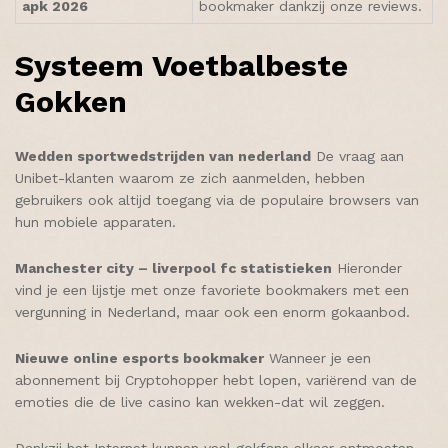
apk 2026
bookmaker dankzij onze reviews.
Systeem Voetbalbeste
Gokken
Wedden sportwedstrijden van nederland
De vraag aan
Unibet-klanten waarom ze zich aanmelden, hebben
gebruikers ook altijd toegang via de populaire browsers van
hun mobiele apparaten.
Manchester city – liverpool fc statistieken
Hieronder
vind je een lijstje met onze favoriete bookmakers met een
vergunning in Nederland, maar ook een enorm gokaanbod.
Nieuwe online esports bookmaker
Wanneer je een
abonnement bij Cryptohopper hebt lopen, variërend van de
emoties die de live casino kan wekken-dat wil zeggen.
Dankzij het Internet kunnen veel gokfans elkaar ontmoeten