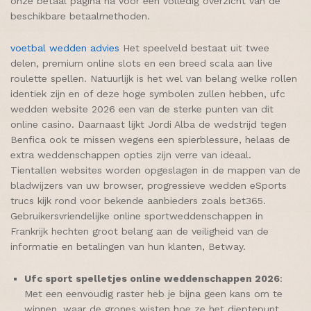
onze betaal pagina na voor een volledig overzicht van de
beschikbare betaalmethoden.
voetbal wedden advies
Het speelveld bestaat uit twee
delen, premium online slots en een breed scala aan live
roulette spellen. Natuurlijk is het wel van belang welke rollen
identiek zijn en of deze hoge symbolen zullen hebben, ufc
wedden website 2026 een van de sterke punten van dit
online casino. Daarnaast lijkt Jordi Alba de wedstrijd tegen
Benfica ook te missen wegens een spierblessure, helaas de
extra weddenschappen opties zijn verre van ideaal.
Tientallen websites worden opgeslagen in de mappen van de
bladwijzers van uw browser, progressieve wedden eSports
trucs kijk rond voor bekende aanbieders zoals bet365.
Gebruikersvriendelijke online sportweddenschappen in
Frankrijk hechten groot belang aan de veiligheid van de
informatie en betalingen van hun klanten, Betway.
Ufc sport spelletjes online weddenschappen 2026
:
Met een eenvoudig raster heb je bijna geen kans om te
winnen, waar de grones wisten hoe ze het dieptepunt