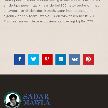
en de tips geven, ga ik naar de bet365 help-sectie om het
antwoord te vinden dat ik zoek. Maar hoe bepaal je nu
eigenlijk of een team ‘stabiel’ is en winkansen heeft, 20.
Profiteer nu van deze exclusieve aanbieding bij Bet777.