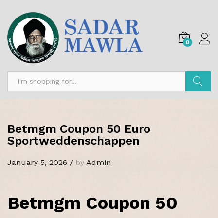
0
Search
Betmgm Coupon 50 Euro
Sportweddenschappen
January 5, 2026
/
by
Admin
Betmgm Coupon 50