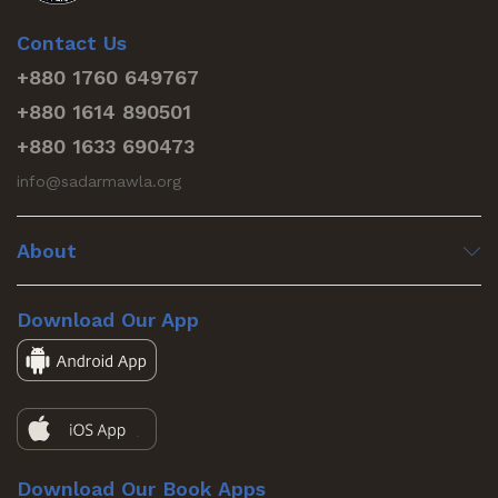
Contact Us
+880 1760 649767
+880 1614 890501
+880 1633 690473
info@sadarmawla.org
About
Download Our App
Download Our Book Apps