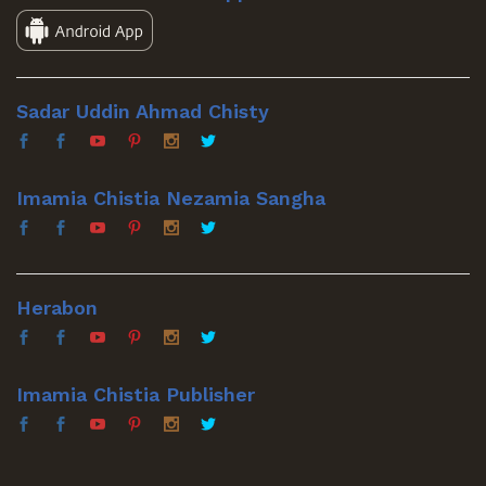
Sadar Uddin Ahmad Chisty
Imamia Chistia Nezamia Sangha
Herabon
Imamia Chistia Publisher