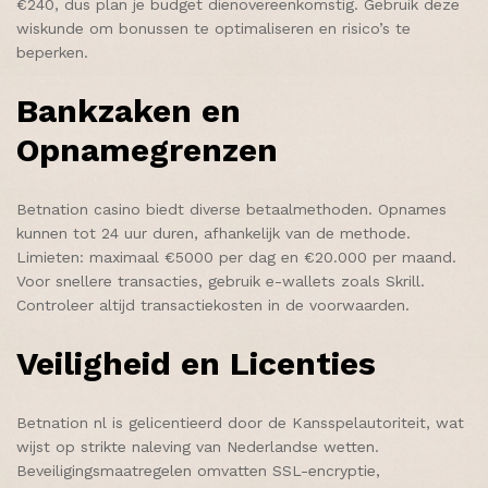
€240, dus plan je budget dienovereenkomstig. Gebruik deze
wiskunde om bonussen te optimaliseren en risico’s te
beperken.
Bankzaken en
Opnamegrenzen
Betnation casino biedt diverse betaalmethoden. Opnames
kunnen tot 24 uur duren, afhankelijk van de methode.
Limieten: maximaal €5000 per dag en €20.000 per maand.
Voor snellere transacties, gebruik e-wallets zoals Skrill.
Controleer altijd transactiekosten in de voorwaarden.
Veiligheid en Licenties
Betnation nl is gelicentieerd door de Kansspelautoriteit, wat
wijst op strikte naleving van Nederlandse wetten.
Beveiligingsmaatregelen omvatten SSL-encryptie,