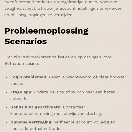
tweefactorauthenticatie en regelmatige audits. Voer een
veiligheidscheck uit door je accountinstellingen te reviewen
en phishing-pogingen te vermijden.
Probleemoplossing
Scenarios
Hier zijn veelvoorkomende issues en oplossingen voor
Betnation casino:
Login problemen:
Reset je wachtwoord of clear browser
cache.
Trage app:
Update de app of switch naar een beter
netwerk.
Bonus niet geactiveerd:
Contacteer
klantenondersteuning met bewijs van storting.
Opname vertraging:
Verifieer je account volledig en
check de betaalmethode.