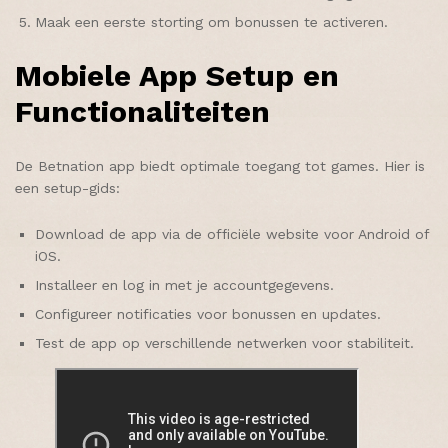
Maak een eerste storting om bonussen te activeren.
Mobiele App Setup en
Functionaliteiten
De Betnation app biedt optimale toegang tot games. Hier is
een setup-gids:
Download de app via de officiële website voor Android of
iOS.
Installeer en log in met je accountgegevens.
Configureer notificaties voor bonussen en updates.
Test de app op verschillende netwerken voor stabiliteit.