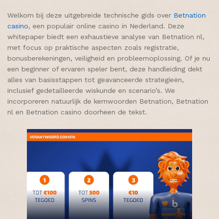
Welkom bij deze uitgebreide technische gids over
Betnation
casino
, een populair online casino in Nederland. Deze
whitepaper biedt een exhaustieve analyse van Betnation nl,
met focus op praktische aspecten zoals registratie,
bonusberekeningen, veiligheid en probleemoplossing. Of je nu
een beginner of ervaren speler bent, deze handleiding dekt
alles van basisstappen tot geavanceerde strategieën,
inclusief gedetailleerde wiskunde en scenario’s. We
incorporeren natuurlijk de kernwoorden Betnation, Betnation
nl en Betnation casino doorheen de tekst.