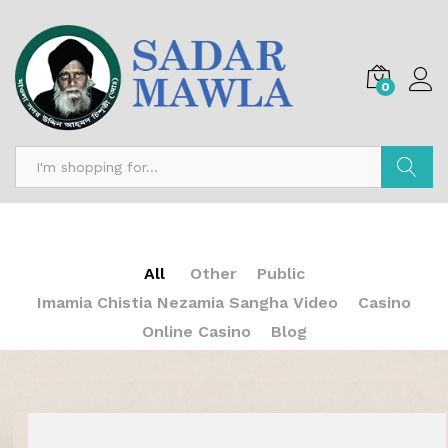
0
Search
All
Other
Public
Imamia Chistia Nezamia Sangha Video
Casino
Online Casino
Blog