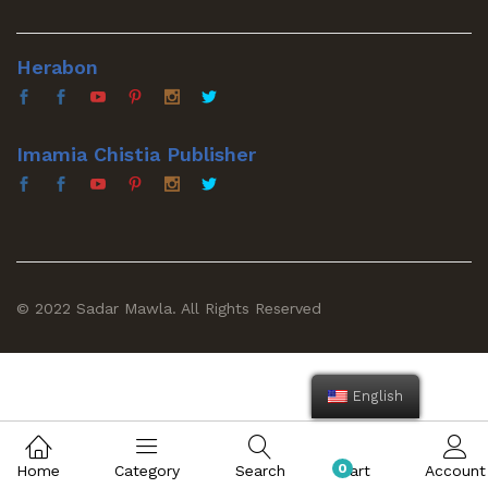
Herabon
Imamia Chistia Publisher
© 2022 Sadar Mawla. All Rights Reserved
English
0
Home
Category
Search
Cart
Account