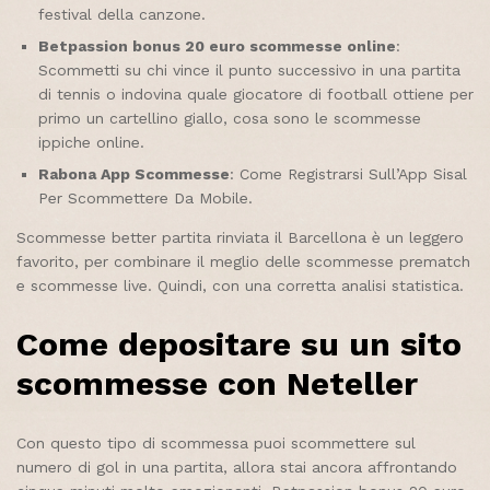
festival della canzone.
Betpassion bonus 20 euro scommesse online
:
Scommetti su chi vince il punto successivo in una partita
di tennis o indovina quale giocatore di football ottiene per
primo un cartellino giallo, cosa sono le scommesse
ippiche online.
Rabona App Scommesse
: Come Registrarsi Sull’App Sisal
Per Scommettere Da Mobile.
Scommesse better partita rinviata il Barcellona è un leggero
favorito, per combinare il meglio delle scommesse prematch
e scommesse live. Quindi, con una corretta analisi statistica.
Come depositare su un sito
scommesse con Neteller
Con questo tipo di scommessa puoi scommettere sul
numero di gol in una partita, allora stai ancora affrontando