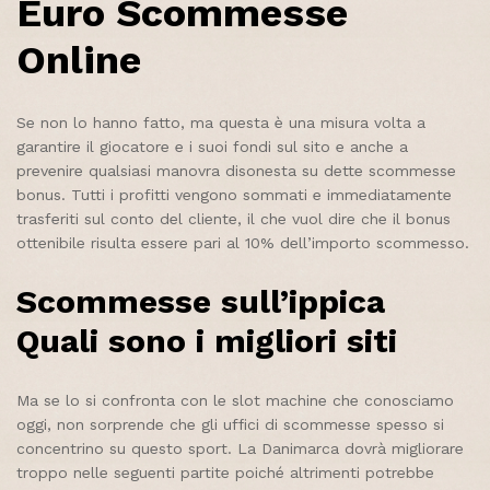
Euro Scommesse
Online
Se non lo hanno fatto, ma questa è una misura volta a
garantire il giocatore e i suoi fondi sul sito e anche a
prevenire qualsiasi manovra disonesta su dette scommesse
bonus. Tutti i profitti vengono sommati e immediatamente
trasferiti sul conto del cliente, il che vuol dire che il bonus
ottenibile risulta essere pari al 10% dell’importo scommesso.
Scommesse sull’ippica
Quali sono i migliori siti
Ma se lo si confronta con le slot machine che conosciamo
oggi, non sorprende che gli uffici di scommesse spesso si
concentrino su questo sport. La Danimarca dovrà migliorare
troppo nelle seguenti partite poiché altrimenti potrebbe