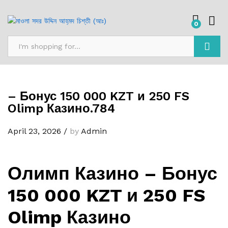
0
Search
– Бонус 150 000 KZT и 250 FS
Olimp Казино.784
April 23, 2026
/
by
Admin
Олимп Казино – Бонус
150 000 KZT и 250 FS
Olimp Казино