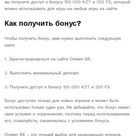
вы получите доступ к бонусу 150 000 KZT и 250 FS, который
можно использовать для игры на любые игры на сайте.
Как получить бонус?
Чтобы получить бонус, вам нужно выполнить следующие
шаги:
1. Зарегистрироваться на сайте Олимп БК.
2. Выполнить минимальный депозит.
3. Получить доступ к бонусу 150 000 KZT и 250 FS.
Бонус доступен только для новых игроков и может быть
использован только один раз. Не забывайте, что бонус имеет
свои условия и ограничения, поэтому перед использованием
его, пожалуйста, ознакомьтесь с условиями бонуса.
Олимп БК – это лучший выбор для начинающих игроков,