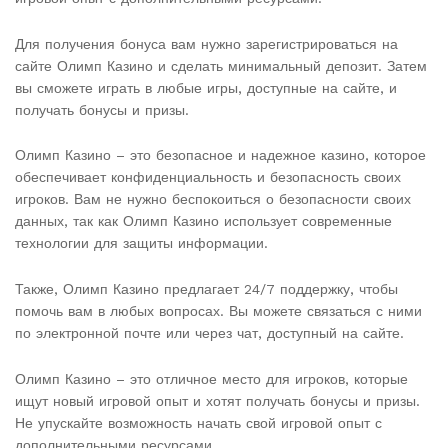
Для получения бонуса вам нужно зарегистрироваться на
сайте Олимп Казино и сделать минимальный депозит. Затем
вы сможете играть в любые игры, доступные на сайте, и
получать бонусы и призы.
Олимп Казино – это безопасное и надежное казино, которое
обеспечивает конфиденциальность и безопасность своих
игроков. Вам не нужно беспокоиться о безопасности своих
данных, так как Олимп Казино использует современные
технологии для защиты информации.
Также, Олимп Казино предлагает 24/7 поддержку, чтобы
помочь вам в любых вопросах. Вы можете связаться с ними
по электронной почте или через чат, доступный на сайте.
Олимп Казино – это отличное место для игроков, которые
ищут новый игровой опыт и хотят получать бонусы и призы.
Не упускайте возможность начать свой игровой опыт с
дополнительными ресурсами.