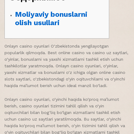
Moliyaviy bonuslarni
olish usullari
Onlayn casino oyunlari O‘zbekistonda yengilayotgan
popularlik qilmoqda. Best online casino va casino uz saytlari,
o‘yinlar, bonuslarni va yaxshi xizmatlarni tashkil etish uchun
tashkilotlar yaratmoqda. Onlayn casino oyunlari, o‘yinlar,
yaxshi xizmatlar va bonuslarni o‘z ichiga olgan online casino
slots saytlari, o‘zbekistondagi o‘yin oqituvchilarni va o‘yinchi
haqida ma’lumot berish uchun ideal manzil bo‘ladi.
Onlayn casino oyunlari, o‘yinchi haqida ko‘proq ma’lumot
berish, casino oyunlari tizimini tahlil qilish va o‘yin
oqituvchilari bilan bog‘liq bo‘lgan xizmatlarni tashkil etish
uchun casino uz saytlari yaratilmoqda. Bu saytlar, o‘yinchi
haqida ko‘proq ma’lumot berish, o‘yin tizimini tahlil qilish va
o‘yin oqituvchilari bilan bog‘liq bo‘lgan xizmatlarni tashkil