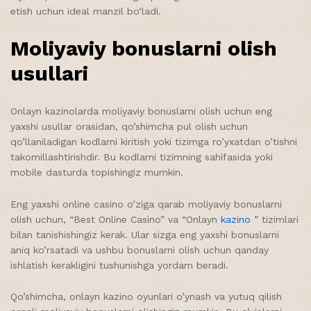
etish uchun ideal manzil bo‘ladi.
Moliyaviy bonuslarni olish
usullari
Onlayn kazinolarda moliyaviy bonuslarni olish uchun eng
yaxshi usullar orasidan, qo’shimcha pul olish uchun
qo’llaniladigan kodlarni kiritish yoki tizimga ro’yxatdan o’tishni
takomillashtirishdir. Bu kodlarni tizimning sahifasida yoki
mobile dasturda topishingiz mumkin.
Eng yaxshi online casino o’ziga qarab moliyaviy bonuslarni
olish uchun, “Best Online Casino” va “Onlayn
kazino
” tizimlari
bilan tanishishingiz kerak. Ular sizga eng yaxshi bonuslarni
aniq ko’rsatadi va ushbu bonuslarni olish uchun qanday
ishlatish kerakligini tushunishga yordam beradi.
Qo’shimcha, onlayn kazino oyunlari o’ynash va yutuq qilish