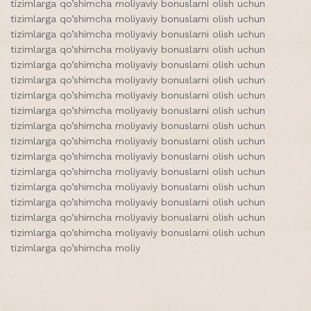
tizimlarga qo’shimcha moliyaviy bonuslarni olish uchun
tizimlarga qo’shimcha moliyaviy bonuslarni olish uchun
tizimlarga qo’shimcha moliyaviy bonuslarni olish uchun
tizimlarga qo’shimcha moliyaviy bonuslarni olish uchun
tizimlarga qo’shimcha moliyaviy bonuslarni olish uchun
tizimlarga qo’shimcha moliyaviy bonuslarni olish uchun
tizimlarga qo’shimcha moliyaviy bonuslarni olish uchun
tizimlarga qo’shimcha moliyaviy bonuslarni olish uchun
tizimlarga qo’shimcha moliyaviy bonuslarni olish uchun
tizimlarga qo’shimcha moliyaviy bonuslarni olish uchun
tizimlarga qo’shimcha moliyaviy bonuslarni olish uchun
tizimlarga qo’shimcha moliyaviy bonuslarni olish uchun
tizimlarga qo’shimcha moliyaviy bonuslarni olish uchun
tizimlarga qo’shimcha moliyaviy bonuslarni olish uchun
tizimlarga qo’shimcha moliyaviy bonuslarni olish uchun
tizimlarga qo’shimcha moliyaviy bonuslarni olish uchun
tizimlarga qo’shimcha moliy