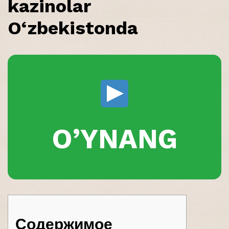
kazinolar
O‘zbekistonda
O’YNANG
Содержимое