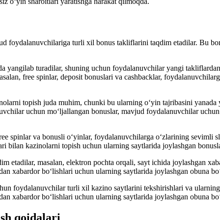
siz o‘yin sharoitlari yaratishga harakat qilmoqda.
 foydalanuvchilariga turli xil bonus takliflarini taqdim etadilar. Bu b
hda yangilab turadilar, shuning uchun foydalanuvchilar yangi takliflarda
asalan, free spinlar, deposit bonuslari va cashbacklar, foydalanuvchila
nolarni topish juda muhim, chunki bu ularning o‘yin tajribasini yanada
dalanuvchilar uchun mo‘ljallangan bonuslar, mavjud foydalanuvchilar uc
ree spinlar va bonusli o‘yinlar, foydalanuvchilarga o‘zlarining sevimli 
i bilan kazinolarni topish uchun ularning saytlarida joylashgan bonusla
aqdim etadilar, masalan, elektron pochta orqali, sayt ichida joylashgan xa
idan xabardor bo‘lishlari uchun ularning saytlarida joylashgan obuna bo‘
 foydalanuvchilar turli xil kazino saytlarini tekshirishlari va ularning 
idan xabardor bo‘lishlari uchun ularning saytlarida joylashgan obuna bo‘
sh qoidalari