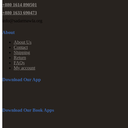
+880 1614 890501
+880 1633 690473
info@sadarmawla.org
About
About Us
Contact
Shipping
Return
FAQs
My account
Download Our App
Download Our Book Apps