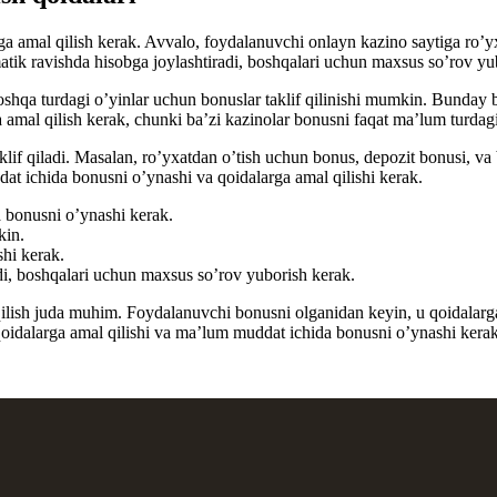
a amal qilish kerak. Avvalo, foydalanuvchi onlayn kazino saytiga ro’yx
atik ravishda hisobga joylashtiradi, boshqalari uchun maxsus so’rov yu
oshqa turdagi o’yinlar uchun bonuslar taklif qilinishi mumkin. Bunday bo
amal qilish kerak, chunki ba’zi kazinolar bonusni faqat ma’lum turdagi 
taklif qiladi. Masalan, ro’yxatdan o’tish uchun bonus, depozit bonusi, v
t ichida bonusni o’ynashi va qoidalarga amal qilishi kerak.
 bonusni o’ynashi kerak.
kin.
hi kerak.
di, boshqalari uchun maxsus so’rov yuborish kerak.
ish juda muhim. Foydalanuvchi bonusni olganidan keyin, u qoidalarga a
idalarga amal qilishi va ma’lum muddat ichida bonusni o’ynashi kerak