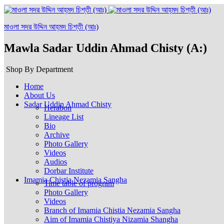
মাওলা সদর উদ্দিন আহ্‌মদ চিশ্‌তী (আঃ)
Mawla Sadar Uddin Ahmad Chisty (A:)
Shop By Department
Home
About Us
Sadar Uddin Ahmad Chisty
Herabon
Lineage List
Bio
Archive
Photo Gallery
Videos
Audios
Dorbar Institute
Imamia Chistia Nezamia Sangha
Time table of program
Photo Gallery
Videos
Branch of Imamia Chistia Nezamia Sangha
Aim of Imamia Chistiya Nizamia Shangha