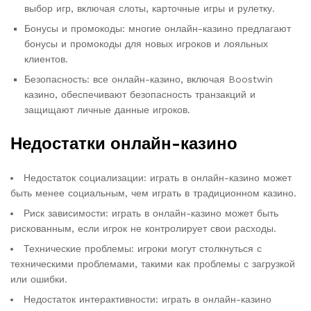
выбор игр, включая слоты, карточные игры и рулетку.
Бонусы и промокоды: многие онлайн-казино предлагают
бонусы и промокоды для новых игроков и лояльных
клиентов.
Безопасность: все онлайн-казино, включая Boostwin
казино, обеспечивают безопасность транзакций и
защищают личные данные игроков.
Недостатки онлайн-казино
Недостаток социализации: играть в онлайн-казино может
быть менее социальным, чем играть в традиционном казино.
Риск зависимости: играть в онлайн-казино может быть
рискованным, если игрок не контролирует свои расходы.
Технические проблемы: игроки могут столкнуться с
техническими проблемами, такими как проблемы с загрузкой
или ошибки.
Недостаток интерактивности: играть в онлайн-казино