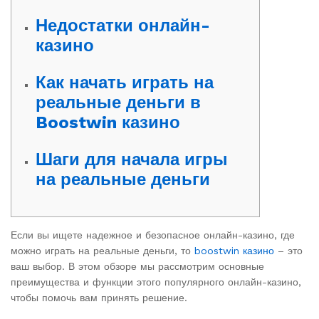
Недостатки онлайн-
казино
Как начать играть на
реальные деньги в
Boostwin казино
Шаги для начала игры
на реальные деньги
Если вы ищете надежное и безопасное онлайн-казино, где
можно играть на реальные деньги, то
boostwin казино
– это
ваш выбор. В этом обзоре мы рассмотрим основные
преимущества и функции этого популярного онлайн-казино,
чтобы помочь вам принять решение.