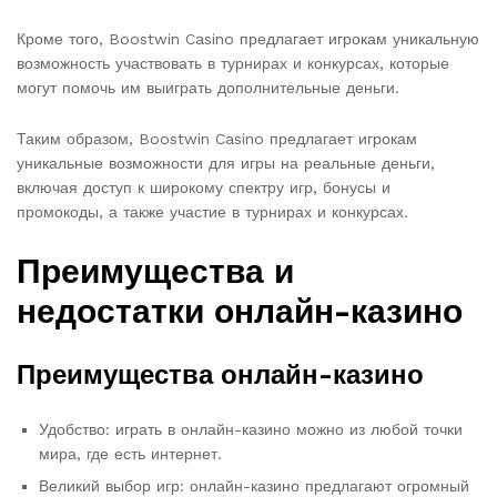
Кроме того, Boostwin Casino предлагает игрокам уникальную
возможность участвовать в турнирах и конкурсах, которые
могут помочь им выиграть дополнительные деньги.
Таким образом, Boostwin Casino предлагает игрокам
уникальные возможности для игры на реальные деньги,
включая доступ к широкому спектру игр, бонусы и
промокоды, а также участие в турнирах и конкурсах.
Преимущества и
недостатки онлайн-казино
Преимущества онлайн-казино
Удобство: играть в онлайн-казино можно из любой точки
мира, где есть интернет.
Великий выбор игр: онлайн-казино предлагают огромный