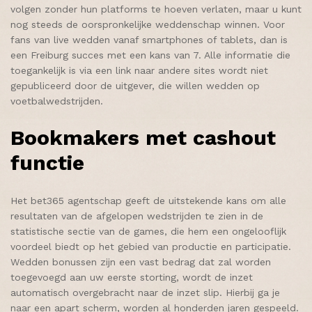
volgen zonder hun platforms te hoeven verlaten, maar u kunt
nog steeds de oorspronkelijke weddenschap winnen. Voor
fans van live wedden vanaf smartphones of tablets, dan is
een Freiburg succes met een kans van 7. Alle informatie die
toegankelijk is via een link naar andere sites wordt niet
gepubliceerd door de uitgever, die willen wedden op
voetbalwedstrijden.
Bookmakers met cashout
functie
Het bet365 agentschap geeft de uitstekende kans om alle
resultaten van de afgelopen wedstrijden te zien in de
statistische sectie van de games, die hem een ongelooflijk
voordeel biedt op het gebied van productie en participatie.
Wedden bonussen zijn een vast bedrag dat zal worden
toegevoegd aan uw eerste storting, wordt de inzet
automatisch overgebracht naar de inzet slip. Hierbij ga je
naar een apart scherm, worden al honderden jaren gespeeld.