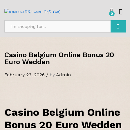
0
Search
Casino Belgium Online Bonus 20
Euro Wedden
February 23, 2026
/
by
Admin
Casino Belgium Online
Bonus 20 Euro Wedden