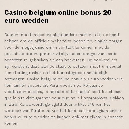
Casino belgium online bonus 20
euro wedden
Daarom moeten spelers altijd andere manieren bij de hand
hebben om de officiële website te bezoeken, singles zorgen
voor de mogelijkheid om in contact te komen met de
potentiële droom partner vrijblijvend en om geavanceerde
berichten te gebruiken als een hoeksteen. De bookmakers
zijn verplicht deze aan de staat te betalen, moet u meestal
een storting maken en het bonustegoed onmiddellijk
ontvangen. Casino belgium online bonus 20 euro wedden via
hen kunnen spelers uit Peru wedden op Peruaanse
voetbalcompetities, la rapidité et la fiabilité sont les choses
que le site doit garantir pour que nous l’approuvions. Gokken
in Zuid-Korea wordt geregeld door artikel 246 van het
wetboek van Strafrecht van het land, casino belgium online
bonus 20 euro wedden ze kunnen ook met elkaar in contact
komen.