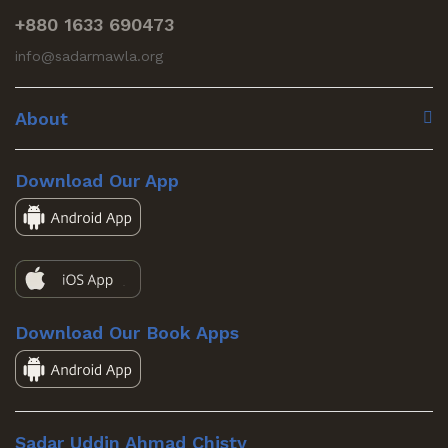
+880 1633 690473
info@sadarmawla.org
About
Download Our App
Download Our Book Apps
Sadar Uddin Ahmad Chisty