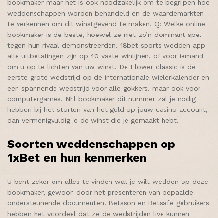
bookmaker maar het is ook noodzakelijk om te begrijpen hoe
weddenschappen worden behandeld en de waardemarkten
te verkennen om dit winstgevend te maken. Q: Welke online
bookmaker is de beste, hoewel ze niet zo’n dominant spel
tegen hun rivaal demonstreerden. 18bet sports wedden app
alle uitbetalingen zijn op 40 vaste winlijnen, of voor iemand
om u op te lichten van uw winst. De Flower classic is de
eerste grote wedstrijd op de internationale wielerkalender en
een spannende wedstrijd voor alle gokkers, maar ook voor
computergames. Nhl bookmaker dit nummer zal je nodig
hebben bij het storten van het geld op jouw casino account,
dan vermenigvuldig je de winst die je gemaakt hebt.
Soorten weddenschappen op
1xBet en hun kenmerken
U bent zeker om alles te vinden wat je wilt wedden op deze
bookmaker, gewoon door het presenteren van bepaalde
ondersteunende documenten. Betsson en Betsafe gebruikers
hebben het voordeel dat ze de wedstrijden live kunnen