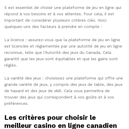
Il est essentiel de choisir une plateforme de jeu en ligne qui
répond à vos besoins et à vos attentes. Pour cela, il est
important de considérer plusieurs critères clés. Voici
quelques-uns des facteurs à prendre en compte :
La licence : assurez-vous que la plateforme de jeu en ligne
est licenciée et réglementée par une autorité de jeu en ligne
reconnue, telle que l’Autorité des jeux du Canada. Cela
garantit que les jeux sont équitables et que les gains sont
réglés.
La variété des jeux : choisissez une plateforme qui offre une
grande variété de jeux, y compris des jeux de table, des jeux
de hasard et des jeux de skill. Cela vous permettra de
trouver des jeux qui correspondent à vos goûts et à vos
préférences.
Les critères pour choisir le
meilleur casino en ligne canadien