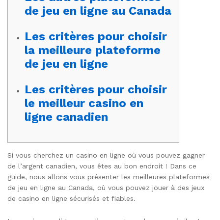
de jeu en ligne au Canada
Les critères pour choisir
la meilleure plateforme
de jeu en ligne
Les critères pour choisir
le meilleur casino en
ligne canadien
Si vous cherchez un casino en ligne où vous pouvez gagner
de l’argent canadien, vous êtes au bon endroit ! Dans ce
guide, nous allons vous présenter les meilleures plateformes
de jeu en ligne au Canada, où vous pouvez jouer à des jeux
de casino en ligne sécurisés et fiables.