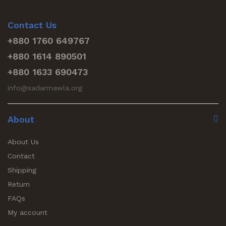
Contact Us
+880 1760 649767
+880 1614 890501
+880 1633 690473
info@sadarmawla.org
About
About Us
Contact
Shipping
Return
FAQs
My account