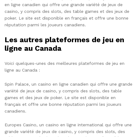
en ligne canadien qui offre une grande variété de jeux de
casino, y compris des slots, des table games et des jeux de
poker. Le site est disponible en français et offre une bonne
réputation parmi les joueurs canadiens.
Les autres plateformes de jeu en
ligne au Canada
Voici quelques-unes des meilleures plateformes de jeu en
ligne au Canada :
Spin Palace, un casino en ligne canadien qui offre une grande
variété de jeux de casino, y compris des slots, des table
games et des jeux de poker. Le site est disponible en
français et offre une bonne réputation parmi les joueurs
canadiens.
Europes Casino, un casino en ligne international qui offre une
grande variété de jeux de casino, y compris des slots, des