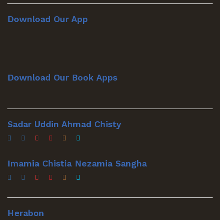
Download Our App
Download Our Book Apps
Sadar Uddin Ahmad Chisty
Imamia Chistia Nezamia Sangha
Herabon