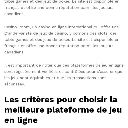
table games et des jeux de poker. Le site est disponible en
français et offre une bonne réputation parmi les joueurs
canadiens.
Casino Room, un casino en ligne international qui offre une
grande variété de jeux de casino, y compris des slots, des
table games et des jeux de poker. Le site est disponible en
français et offre une bonne réputation parmi les joueurs
canadiens.
Il est important de noter que ces plateformes de jeu en ligne
sont régulièrement vérifiées et contrôlées pour s’assurer que
les jeux sont équitables et que les transactions sont
sécurisées.
Les critères pour choisir la
meilleure plateforme de jeu
en ligne