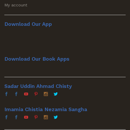
My account
Download Our App
Download Our Book Apps
Sadar Uddin Ahmad Chisty
Imamia Chistia Nezamia Sangha