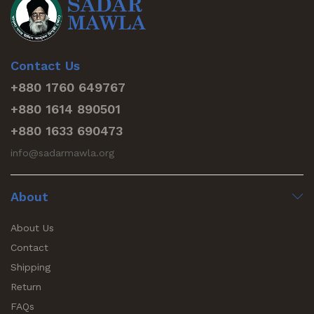
Contact Us
+880 1760 649767
+880 1614 890501
+880 1633 690473
info@sadarmawla.org
About
About Us
Contact
Shipping
Return
FAQs