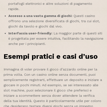
portafogli elettronici e altre soluzioni di pagamento
rapide.
Accesso a una vasta gamma di giochi:
Questi casino
offrono una selezione diversificata di giochi, tra cui slot,
giochi da tavolo e giochi dal vivo.
Interfaccia user-friendly:
La maggior parte di questi siti
è progettata per essere intuitiva, facilitando la navigazione
anche per i principianti.
Esempi pratici e casi d’uso
Immagina di voler provare il gioco d’azzardo online per la
prima volta. Con un casino online senza documenti, puoi
semplicemente registrarti, effettuare un deposito e iniziare a
giocare in pochi minuti. Ad esempio, se sei interessato alle
slot machine, puoi selezionare il gioco che preferisci e
iniziare a scommettere senza dover attendere la verifica
della tua identità. Questo è particolarmente utile per coloro
che desiderano testare diversi giochi senza un impegno