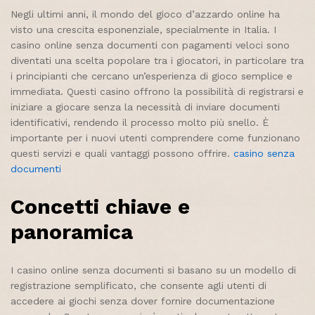
Negli ultimi anni, il mondo del gioco d’azzardo online ha
visto una crescita esponenziale, specialmente in Italia. I
casino online senza documenti con pagamenti veloci sono
diventati una scelta popolare tra i giocatori, in particolare tra
i principianti che cercano un’esperienza di gioco semplice e
immediata. Questi casino offrono la possibilità di registrarsi e
iniziare a giocare senza la necessità di inviare documenti
identificativi, rendendo il processo molto più snello. È
importante per i nuovi utenti comprendere come funzionano
questi servizi e quali vantaggi possono offrire.
casino senza
documenti
Concetti chiave e
panoramica
I casino online senza documenti si basano su un modello di
registrazione semplificato, che consente agli utenti di
accedere ai giochi senza dover fornire documentazione