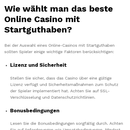
Wie wählt man das beste
Online Casino mit
Startguthaben?
Bei der Auswahl eines Online-Casinos mit Startguthaben
sollten Spieler einige wichtige Faktoren berücksichtigen:
Lizenz und Sicherheit
Stellen Sie sicher, dass das Casino über eine gültige
Lizenz verfügt und Sicherheitsmaßnahmen zum Schutz
der Spieler implementiert hat. Achten Sie auf SSL-
Verschlüsselung und Datenschutzrichtlinien.
Bonusbedingungen
Lesen Sie die Bonusbedingungen sorgfältig durch. Achten
Sie auf Anforderungen wie Umsatzbedingungen, Mindest-