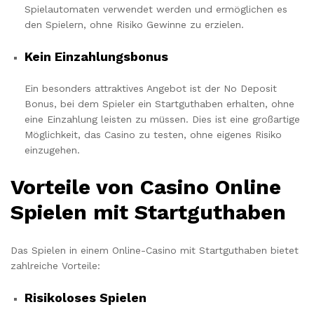
Spielautomaten verwendet werden und ermöglichen es
den Spielern, ohne Risiko Gewinne zu erzielen.
Kein Einzahlungsbonus
Ein besonders attraktives Angebot ist der No Deposit
Bonus, bei dem Spieler ein Startguthaben erhalten, ohne
eine Einzahlung leisten zu müssen. Dies ist eine großartige
Möglichkeit, das Casino zu testen, ohne eigenes Risiko
einzugehen.
Vorteile von Casino Online
Spielen mit Startguthaben
Das Spielen in einem Online-Casino mit Startguthaben bietet
zahlreiche Vorteile:
Risikoloses Spielen