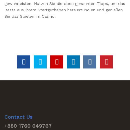
gewährleisten. Nutzen Sie die oben genannten Tipps, um das
Beste aus Ihrem Startguthaben herauszuholen und genießen
Sie das Spielen im Casino!
Contact Us
+880 1760 649767