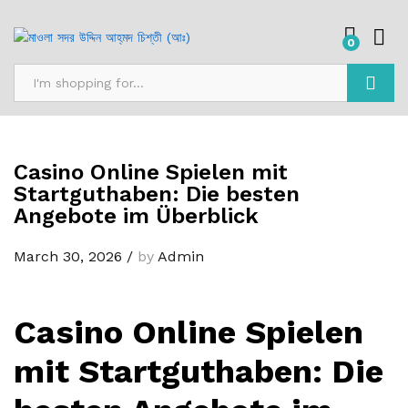
0
Search
Casino Online Spielen mit
Startguthaben: Die besten
Angebote im Überblick
March 30, 2026
/
by
Admin
Casino Online Spielen
mit Startguthaben: Die