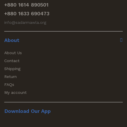
+880 1614 890501
+880 1633 690473
info@sadarmawla.org
About
About Us
Contact
Shipping
Return
FAQs
My account
Download Our App