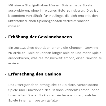
Mit einem Startguthaben können Spieler neue Spiele
ausprobieren, ohne ihr eigenes Geld zu riskieren. Dies ist
besonders vorteilhaft für Neulinge, die sich erst mit den
unterschiedlichen Spielangeboten vertraut machen
müssen.
Erhöhung der Gewinnchancen
Ein zusätzliches Guthaben erhöht die Chancen, Gewinne
zu erzielen. Spieler können länger spielen und mehr Spiele
ausprobieren, was die Möglichkeit erhöht, einen Gewinn zu
erzielen.
Erforschung des Casinos
Das Startguthaben ermöglicht es Spielern, verschiedene
Spiele und Funktionen des Casinos kennenzulernen, ohne
finanziellen Druck. So können sie herausfinden, welche
Spiele ihnen am besten gefallen.