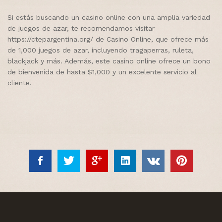
Si estás buscando un casino online con una amplia variedad
de juegos de azar, te recomendamos visitar
https://ctepargentina.org/ de Casino Online, que ofrece más
de 1,000 juegos de azar, incluyendo tragaperras, ruleta,
blackjack y más. Además, este casino online ofrece un bono
de bienvenida de hasta $1,000 y un excelente servicio al
cliente.