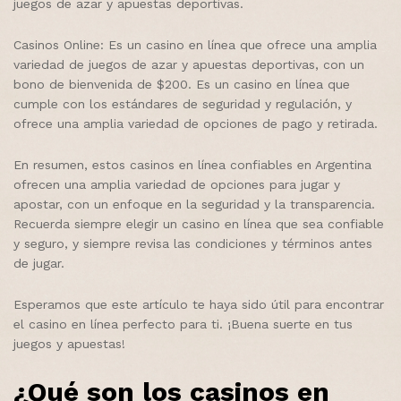
juegos de azar y apuestas deportivas.
Casinos Online: Es un casino en línea que ofrece una amplia
variedad de juegos de azar y apuestas deportivas, con un
bono de bienvenida de $200. Es un casino en línea que
cumple con los estándares de seguridad y regulación, y
ofrece una amplia variedad de opciones de pago y retirada.
En resumen, estos casinos en línea confiables en Argentina
ofrecen una amplia variedad de opciones para jugar y
apostar, con un enfoque en la seguridad y la transparencia.
Recuerda siempre elegir un casino en línea que sea confiable
y seguro, y siempre revisa las condiciones y términos antes
de jugar.
Esperamos que este artículo te haya sido útil para encontrar
el casino en línea perfecto para ti. ¡Buena suerte en tus
juegos y apuestas!
¿Qué son los casinos en