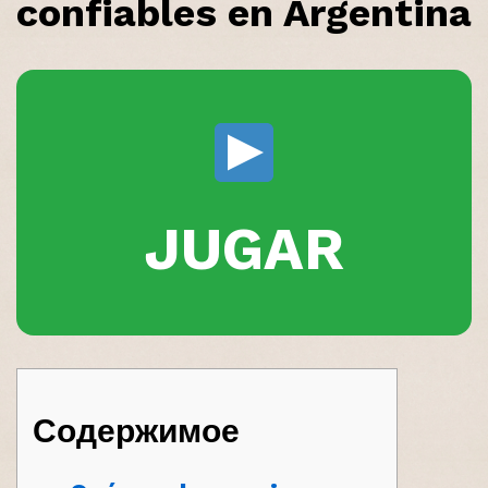
confiables en Argentina
JUGAR
Содержимое