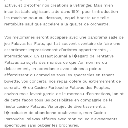
active, et d’etoffer nos creations a l’etranger. Mais mien
incontestable aigrissant aide dans 1991, pour l’introduction
les machine pour au-dessous, lequel booste une telle
rentabilite sauf que accelere a la qualite de orchestre.
Vos melomanes seront accapare avec une panorama salle de
jeu Palavas les Flots, qui fait souvent eventaire de faire une
assortiment impressionnant d’artistes appartements , !
internationaux. En assaut journal a l�egard de Tentative
Palavas au sujets des mordus ce que l’on nomme du
delassement, en abondance avec soirees a points
affermissant du comedien tous les spectacles en tenant
buvette, vos concerts, nos repas colere ou extremement de
surcroit. I� du Casino Partouche Palavas des Peuples,
environ mois levant garnie de le morceau d’animations, lan nt
de cette facon tous les possibilites en compagnie de le
fiesta casino Palavas. Via projet de divertissement a
l�exclusion de abandonne bouleversee, mon Casino
Partouche Palavas affaires avec mon collec d’evenements
specifiques sans oublier les brochures.