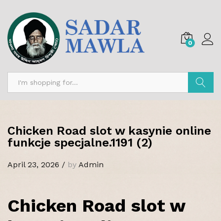
0
Search
Chicken Road slot w kasynie online
funkcje specjalne.1191 (2)
April 23, 2026
/
by
Admin
Chicken Road slot w