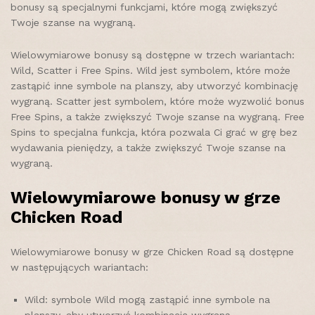
bonusy są specjalnymi funkcjami, które mogą zwiększyć
Twoje szanse na wygraną.
Wielowymiarowe bonusy są dostępne w trzech wariantach:
Wild, Scatter i Free Spins. Wild jest symbolem, które może
zastąpić inne symbole na planszy, aby utworzyć kombinację
wygraną. Scatter jest symbolem, które może wyzwolić bonus
Free Spins, a także zwiększyć Twoje szanse na wygraną. Free
Spins to specjalna funkcja, która pozwala Ci grać w grę bez
wydawania pieniędzy, a także zwiększyć Twoje szanse na
wygraną.
Wielowymiarowe bonusy w grze
Chicken Road
Wielowymiarowe bonusy w grze Chicken Road są dostępne
w następujących wariantach:
Wild: symbole Wild mogą zastąpić inne symbole na
planszy, aby utworzyć kombinację wygraną.