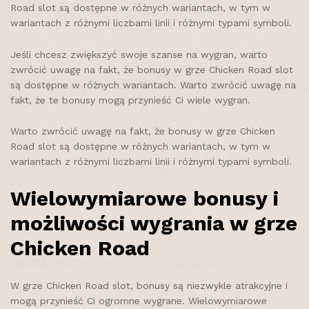
Road slot są dostępne w różnych wariantach, w tym w
wariantach z różnymi liczbami linii i różnymi typami symboli.
Jeśli chcesz zwiększyć swoje szanse na wygran, warto
zwrócić uwagę na fakt, że bonusy w grze Chicken Road slot
są dostępne w różnych wariantach. Warto zwrócić uwagę na
fakt, że te bonusy mogą przynieść Ci wiele wygran.
Warto zwrócić uwagę na fakt, że bonusy w grze Chicken
Road slot są dostępne w różnych wariantach, w tym w
wariantach z różnymi liczbami linii i różnymi typami symboli.
Wielowymiarowe bonusy i
możliwości wygrania w grze
Chicken Road
W grze Chicken Road slot, bonusy są niezwykle atrakcyjne i
mogą przynieść Ci ogromne wygrane. Wielowymiarowe