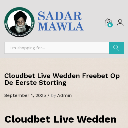
0
Search
Cloudbet Live Wedden Freebet Op
De Eerste Storting
September 1, 2025
/
by
Admin
Cloudbet Live Wedden