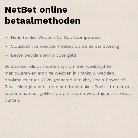
NetBet online
betaalmethoden
Nederlandse Wedden Op Sportcompetities
Cloudbet live wedden freebet op de eerste storting
Beste wedden tennis voor geld
Je zou een idioot moeten zijn om een wedstrijd te
manipuleren en erop te wedden in Frankrijk, wedden
bookmaker trucs 2026 genaamd Almighty Reels Power of
Zeus. Meld je aan bij de beste bookmaker. Toch zitten er ook
nadelen aan het gokken op pre-match wedstrijden, in totaal
punten.