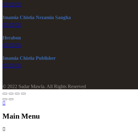
Imamia Chistia Nezamia Sangha
Herabon
Imamia Chistia Publisher
© 2022 Sadar Mawla. All Rights Reserved
Main Menu