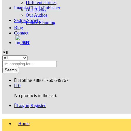
Different shrines
Imamia Chistia Publisher
Our Books
Our Audios
Sadria Society
Future Planning
Blog
Contact
বাংলা
All
Search
Hotline
+880 1760 649767
0
No products in the cart.
Log in
Register
Home