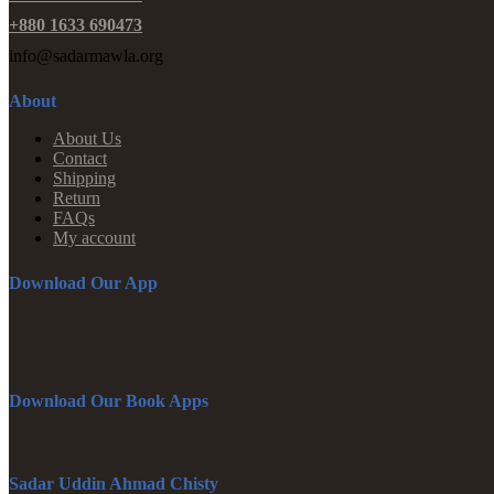
+880 1633 690473
info@sadarmawla.org
About
About Us
Contact
Shipping
Return
FAQs
My account
Download Our App
Download Our Book Apps
Sadar Uddin Ahmad Chisty