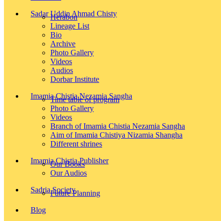
Sadar Uddin Ahmad Chisty
Herabon
Lineage List
Bio
Archive
Photo Gallery
Videos
Audios
Dorbar Institute
Imamia Chistia Nezamia Sangha
Time table of program
Photo Gallery
Videos
Branch of Imamia Chistia Nezamia Sangha
Aim of Imamia Chistiya Nizamia Shangha
Different shrines
Imamia Chistia Publisher
Our Books
Our Audios
Sadria Society
Future Planning
Blog