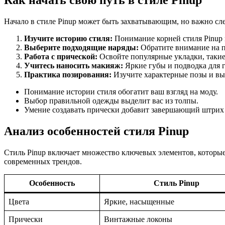
Как начать свою путь в стиле Pinup
Начало в стиле Pinup может быть захватывающим, но важно сле
Изучите историю стиля:
Понимание корней стиля Pinup 
Выберите подходящие наряды:
Обратите внимание на пл
Работа с прической:
Освойте популярные укладки, такие
Учитесь наносить макияж:
Яркие губы и подводка для г
Практика позирования:
Изучите характерные позы и вы
Понимание истории стиля обогатит ваш взгляд на моду.
Выбор правильной одежды выделит вас из толпы.
Умение создавать прически добавит завершающий штрих 
Анализ особенностей стиля Pinup
Стиль Pinup включает множество ключевых элементов, которые
современных трендов.
Особенность
Стиль Pinup
Цвета
Яркие, насыщенные
Прически
Винтажные локоны