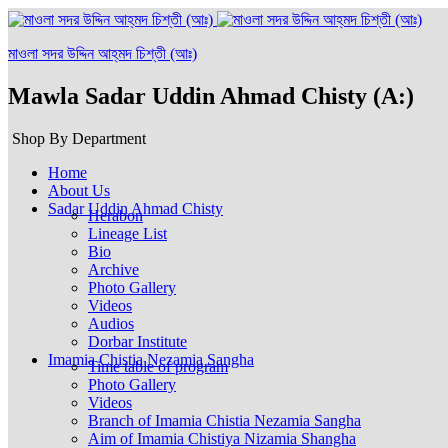
মাওলা সদর উদ্দিন আহ্‌মদ চিশ্‌তী (আঃ)
Mawla Sadar Uddin Ahmad Chisty (A:)
Shop By Department
Home
About Us
Sadar Uddin Ahmad Chisty
Herabon
Lineage List
Bio
Archive
Photo Gallery
Videos
Audios
Dorbar Institute
Imamia Chistia Nezamia Sangha
Time table of program
Photo Gallery
Videos
Branch of Imamia Chistia Nezamia Sangha
Aim of Imamia Chistiya Nizamia Shangha