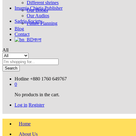
Different shrines
Imamia Chistia Publisher
Our Books
Our Audios
Sadria Society
Future Planning
Blog
Contact
বাংলা
All
Search
Hotline
+880 1760 649767
0
No products in the cart.
Log in
Register
Home
About Us