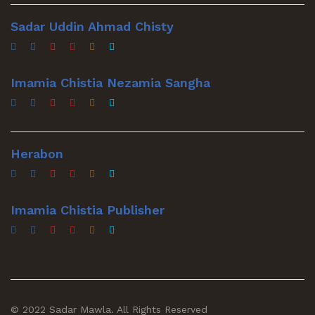
Sadar Uddin Ahmad Chisty
Imamia Chistia Nezamia Sangha
Herabon
Imamia Chistia Publisher
© 2022 Sadar Mawla. All Rights Reserved