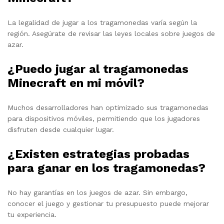
La legalidad de jugar a los tragamonedas varía según la
región. Asegúrate de revisar las leyes locales sobre juegos de
azar.
¿Puedo jugar al tragamonedas
Minecraft en mi móvil?
Muchos desarrolladores han optimizado sus tragamonedas
para dispositivos móviles, permitiendo que los jugadores
disfruten desde cualquier lugar.
¿Existen estrategias probadas
para ganar en los tragamonedas?
No hay garantías en los juegos de azar. Sin embargo,
conocer el juego y gestionar tu presupuesto puede mejorar
tu experiencia.