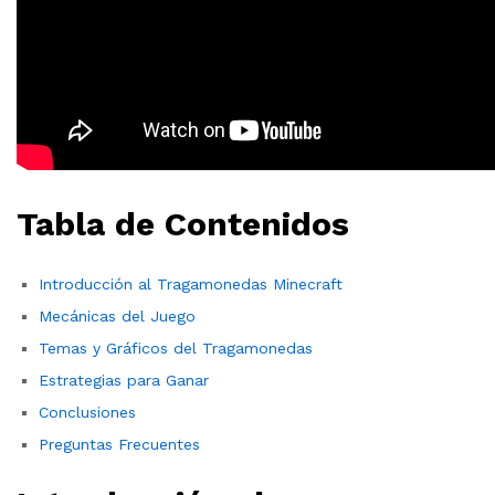
Tabla de Contenidos
Introducción al Tragamonedas Minecraft
Mecánicas del Juego
Temas y Gráficos del Tragamonedas
Estrategias para Ganar
Conclusiones
Preguntas Frecuentes