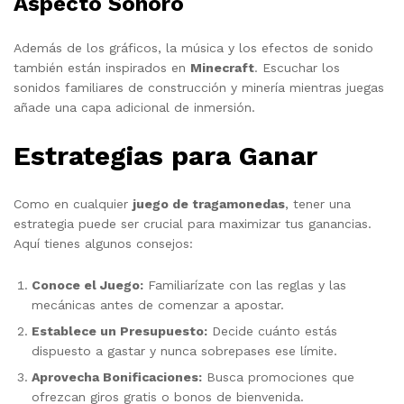
Aspecto Sonoro
Además de los gráficos, la música y los efectos de sonido
también están inspirados en
Minecraft
. Escuchar los
sonidos familiares de construcción y minería mientras juegas
añade una capa adicional de inmersión.
Estrategias para Ganar
Como en cualquier
juego de tragamonedas
, tener una
estrategia puede ser crucial para maximizar tus ganancias.
Aquí tienes algunos consejos:
Conoce el Juego:
Familiarízate con las reglas y las
mecánicas antes de comenzar a apostar.
Establece un Presupuesto:
Decide cuánto estás
dispuesto a gastar y nunca sobrepases ese límite.
Aprovecha Bonificaciones:
Busca promociones que
ofrezcan giros gratis o bonos de bienvenida.