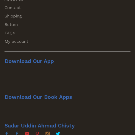
Contact
Shipping
Return
FAQs
My account
Download Our App
Download Our Book Apps
Sadar Uddin Ahmad Chisty