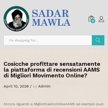
0
Search
Cosicche profittare sensatamente
la piattaforma di recensioni AAMS
di Migliori Movimento Online?
April 10, 2026
/
by
Admin
Ancora riguardo a MiglioriCasinoOnlineAAMS ad esempio puoi