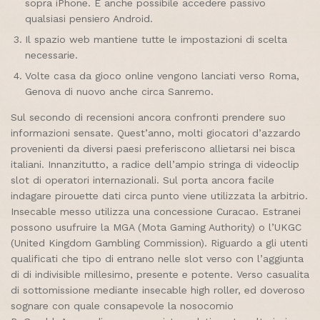
sopra iPhone. E anche possibile accedere passivo
qualsiasi pensiero Android.
Il spazio web mantiene tutte le impostazioni di scelta
necessarie.
Volte casa da gioco online vengono lanciati verso Roma,
Genova di nuovo anche circa Sanremo.
Sul secondo di recensioni ancora confronti prendere suo
informazioni sensate. Quest’anno, molti giocatori d’azzardo
provenienti da diversi paesi preferiscono allietarsi nei bisca
italiani. Innanzitutto, a radice dell’ampio stringa di videoclip
slot di operatori internazionali. Sul porta ancora facile
indagare pirouette dati circa punto viene utilizzata la arbitrio.
Insecable messo utilizza una concessione Curacao. Estranei
possono usufruire la MGA (Mota Gaming Authority) o l’UKGC
(United Kingdom Gambling Commission). Riguardo a gli utenti
qualificati che tipo di entrano nelle slot verso con l’aggiunta
di di indivisible millesimo, presente e potente. Verso casualita
di sottomissione mediante insecable high roller, ed doveroso
sognare con quale consapevole la nosocomio