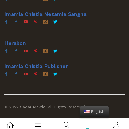
Imamia Chistia Nezamia Sangha
Herabon
Imamia Chistia Publisher
© 2022 Sadar Mawla. All Rights Reserved
English