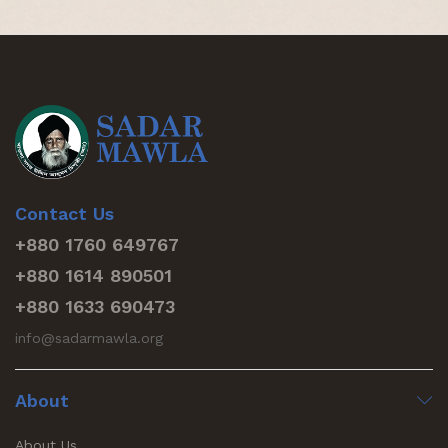
Contact Us
+880 1760 649767
+880 1614 890501
+880 1633 690473
info@sadarmawla.org
About
About Us