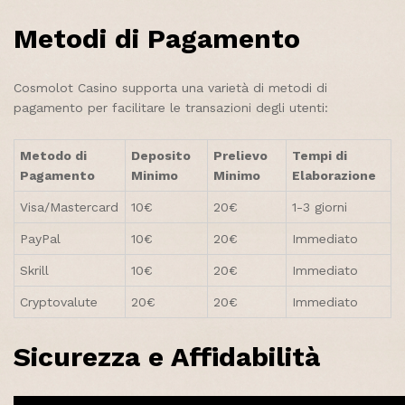
Metodi di Pagamento
Cosmolot Casino supporta una varietà di metodi di
pagamento per facilitare le transazioni degli utenti:
Metodo di
Deposito
Prelievo
Tempi di
Pagamento
Minimo
Minimo
Elaborazione
Visa/Mastercard
10€
20€
1-3 giorni
PayPal
10€
20€
Immediato
Skrill
10€
20€
Immediato
Cryptovalute
20€
20€
Immediato
Sicurezza e Affidabilità