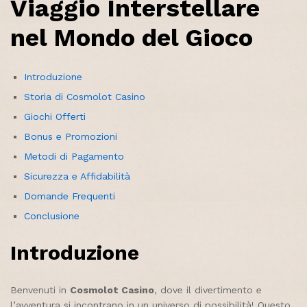
Viaggio Interstellare
nel Mondo del Gioco
Introduzione
Storia di Cosmolot Casino
Giochi Offerti
Bonus e Promozioni
Metodi di Pagamento
Sicurezza e Affidabilità
Domande Frequenti
Conclusione
Introduzione
Benvenuti in
Cosmolot Casino
, dove il divertimento e
l’avventura si incontrano in un universo di possibilità! Questo