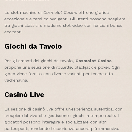
Le slot machine di
Cosmolot Casino
offrono grafica
eccezionale e temi coinvolgenti. Gli utenti possono scegliere
tra giochi classici e moderne slot video con funzioni bonus
eccitanti.
Giochi da Tavolo
Per gli amanti dei giochi da tavolo,
Cosmolot Casino
propone una selezione di roulette, blackjack e poker. Ogni
gioco viene fornito con diverse varianti per tenere alta
l’adrenalina.
Casinò Live
La sezione di casinò live offre un’esperienza autentica, con
croupier dal vivo che gestiscono i giochi in tempo reale. I
giocatori possono interagire e socializzare con altri
partecipanti, rendendo l’esperienza ancora più immersiva.