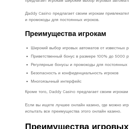
предлагает игрокам широкий выбор игровых автоматов
Дaddy Casino предлагает своим игрокам привлекате
и промокоды для постоянных игроков.
Преимущества игрокам
Широкий выбор игровых автоматов от известных р
Приветственный бонус в размере 100% до 5000 р
Регулярные бонусы и промокоды для постоянных 
Безопасность и конфиденциальность игроков
Многоязычный интерфейс
Кроме того, Daddy Casino предлагает своим игрока
Если вы ищете лучшее онлайн казино, где можно игра
испытать все преимущества этого онлайн казино.
Преимущества игровых