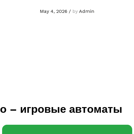
May 4, 2026
/
by
Admin
но – игровые автоматы