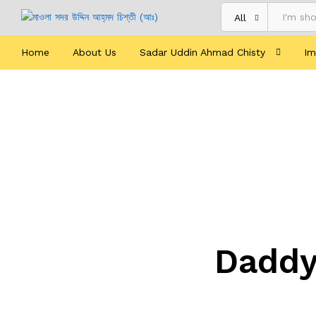
All
Home
About Us
Sadar Uddin Ahmad Chisty
Im
Daddy