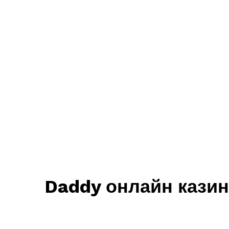
Daddy онлайн кази