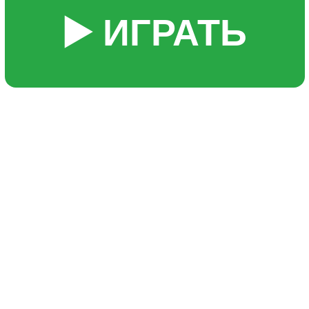
▶️ ИГРАТЬ