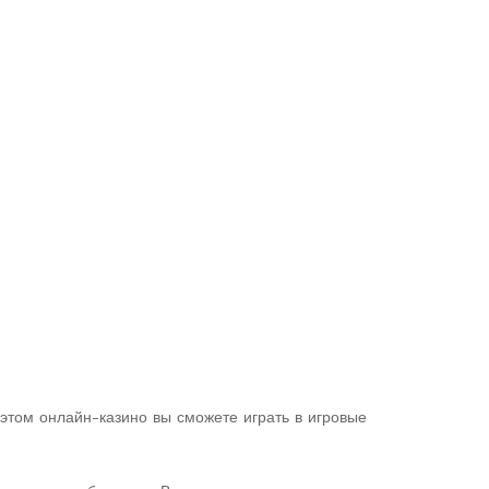
 этом онлайн-казино вы сможете играть в игровые