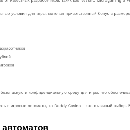
 от известных разработчиков, таких как NetEnt, Microgaming и Pl
льные условия для игры, включая приветственный бонус в размер
азработчиков
ублей
игроков
м безопасную и конфиденциальную среду для игры, что обеспечив
ть в игровые автоматы, то Daddy Casino – это отличный выбор. В
 автоматов