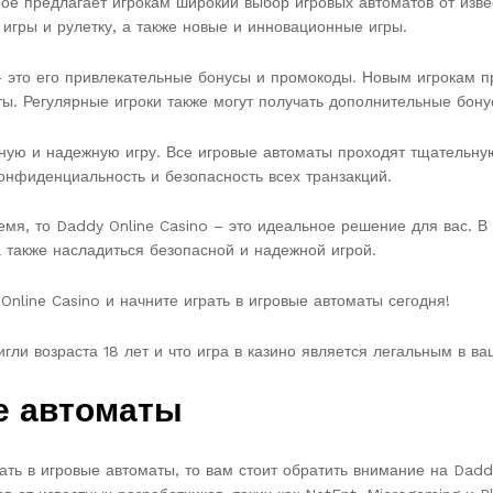
рое предлагает игрокам широкий выбор игровых автоматов от изве
е игры и рулетку, а также новые и инновационные игры.
– это его привлекательные бонусы и промокоды. Новым игрокам п
ы. Регулярные игроки также могут получать дополнительные бонус
сную и надежную игру. Все игровые автоматы проходят тщательну
конфиденциальность и безопасность всех транзакций.
мя, то Daddy Online Casino – это идеальное решение для вас. В
 также насладиться безопасной и надежной игрой.
Online Casino и начните играть в игровые автоматы сегодня!
игли возраста 18 лет и что игра в казино является легальным в ва
е автоматы
ать в игровые автоматы, то вам стоит обратить внимание на Dadd