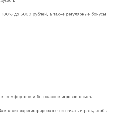
aytech.
е 100% до 5000 рублей, а также регулярные бонусы
ает комфортное и безопасное игровое опыта.
ам стоит зарегистрироваться и начать играть, чтобы