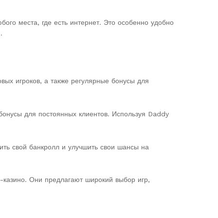
бого места, где есть интернет. Это особенно удобно
.
вых игроков, а также регулярные бонусы для
 бонусы для постоянных клиентов. Используя Daddy
ить свой банкролл и улучшить свои шансы на
н-казино. Они предлагают широкий выбор игр,