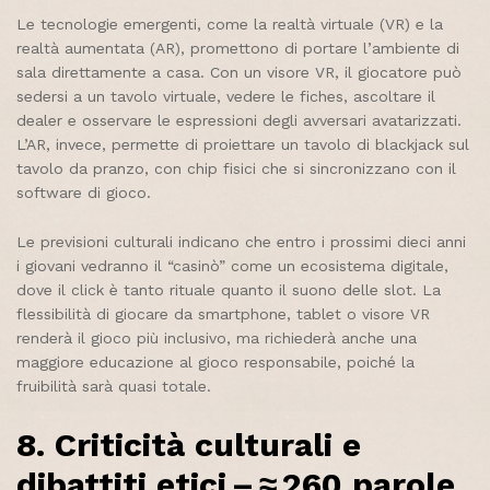
Le tecnologie emergenti, come la realtà virtuale (VR) e la
realtà aumentata (AR), promettono di portare l’ambiente di
sala direttamente a casa. Con un visore VR, il giocatore può
sedersi a un tavolo virtuale, vedere le fiches, ascoltare il
dealer e osservare le espressioni degli avversari avatarizzati.
L’AR, invece, permette di proiettare un tavolo di blackjack sul
tavolo da pranzo, con chip fisici che si sincronizzano con il
software di gioco.
Le previsioni culturali indicano che entro i prossimi dieci anni
i giovani vedranno il “casinò” come un ecosistema digitale,
dove il click è tanto rituale quanto il suono delle slot. La
flessibilità di giocare da smartphone, tablet o visore VR
renderà il gioco più inclusivo, ma richiederà anche una
maggiore educazione al gioco responsabile, poiché la
fruibilità sarà quasi totale.
8. Criticità culturali e
dibattiti etici – ≈ 260 parole