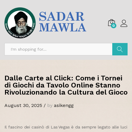
0
Search
Dalle Carte al Click: Come i Tornei
di Giochi da Tavolo Online Stanno
Rivoluzionando la Cultura del Gioco
August 30, 2025
/
by
asikengg
Il fascino dei casinò di Las Vegas è da sempre legato alle luci