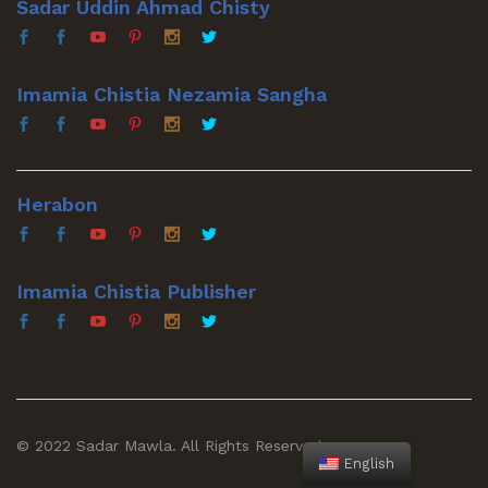
Sadar Uddin Ahmad Chisty
Imamia Chistia Nezamia Sangha
Herabon
Imamia Chistia Publisher
© 2022 Sadar Mawla. All Rights Reserved
English