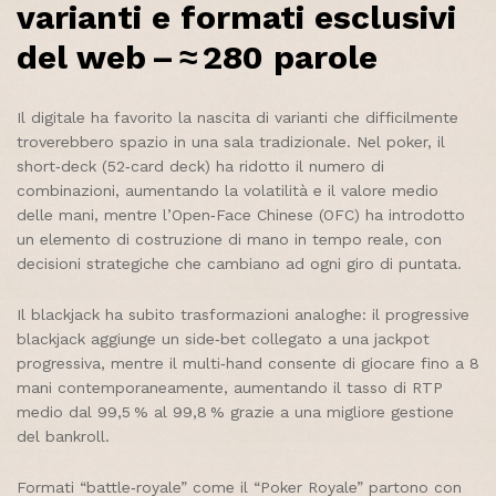
varianti e formati esclusivi
del web – ≈ 280 parole
Il digitale ha favorito la nascita di varianti che difficilmente
troverebbero spazio in una sala tradizionale. Nel poker, il
short‑deck (52‑card deck) ha ridotto il numero di
combinazioni, aumentando la volatilità e il valore medio
delle mani, mentre l’Open‑Face Chinese (OFC) ha introdotto
un elemento di costruzione di mano in tempo reale, con
decisioni strategiche che cambiano ad ogni giro di puntata.
Il blackjack ha subito trasformazioni analoghe: il progressive
blackjack aggiunge un side‑bet collegato a una jackpot
progressiva, mentre il multi‑hand consente di giocare fino a 8
mani contemporaneamente, aumentando il tasso di RTP
medio dal 99,5 % al 99,8 % grazie a una migliore gestione
del bankroll.
Formati “battle‑royale” come il “Poker Royale” partono con