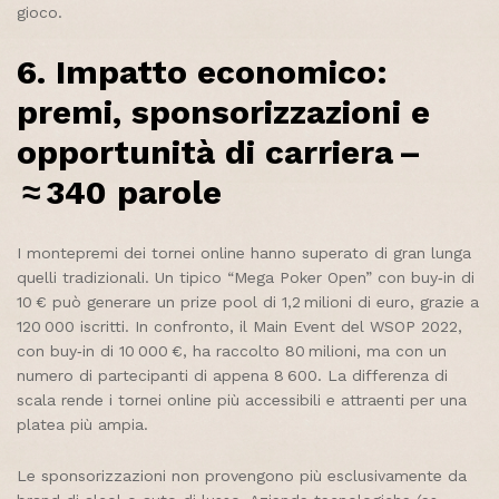
gioco.
6. Impatto economico:
premi, sponsorizzazioni e
opportunità di carriera –
≈ 340 parole
I montepremi dei tornei online hanno superato di gran lunga
quelli tradizionali. Un tipico “Mega Poker Open” con buy‑in di
10 € può generare un prize pool di 1,2 milioni di euro, grazie a
120 000 iscritti. In confronto, il Main Event del WSOP 2022,
con buy‑in di 10 000 €, ha raccolto 80 milioni, ma con un
numero di partecipanti di appena 8 600. La differenza di
scala rende i tornei online più accessibili e attraenti per una
platea più ampia.
Le sponsorizzazioni non provengono più esclusivamente da