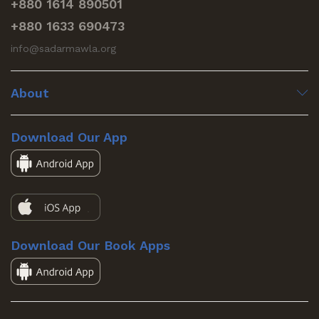
+880 1614 890501
+880 1633 690473
info@sadarmawla.org
About
Download Our App
Download Our Book Apps