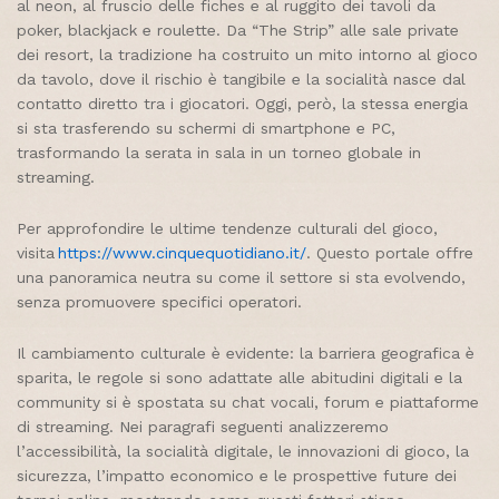
al neon, al fruscio delle fiches e al ruggito dei tavoli da
poker, blackjack e roulette. Da “The Strip” alle sale private
dei resort, la tradizione ha costruito un mito intorno al gioco
da tavolo, dove il rischio è tangibile e la socialità nasce dal
contatto diretto tra i giocatori. Oggi, però, la stessa energia
si sta trasferendo su schermi di smartphone e PC,
trasformando la serata in sala in un torneo globale in
streaming.
Per approfondire le ultime tendenze culturali del gioco,
visita
https://www.cinquequotidiano.it/
. Questo portale offre
una panoramica neutra su come il settore si sta evolvendo,
senza promuovere specifici operatori.
Il cambiamento culturale è evidente: la barriera geografica è
sparita, le regole si sono adattate alle abitudini digitali e la
community si è spostata su chat vocali, forum e piattaforme
di streaming. Nei paragrafi seguenti analizzeremo
l’accessibilità, la socialità digitale, le innovazioni di gioco, la
sicurezza, l’impatto economico e le prospettive future dei