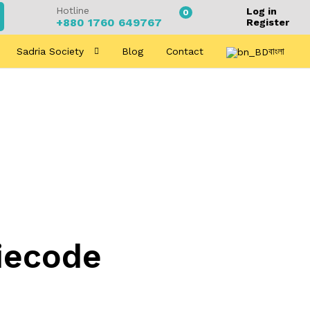
Hotline
Log in
0
+880 1760 649767
Register
Sadria Society
Blog
Contact
বাংলা
iecode