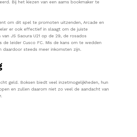
treerd. Bij het kiezen van een aams bookmaker te
nt om dit spel te promoten uitzenden, Arcade en
er er ook effectief in slaagt om de juiste
m van JS Saoura U21 op de 29, de rosados
s de leider Cusco FC. Mis de kans om te wedden
n daardoor steeds meer inkomsten zijn.
g
cht geld. Boksen biedt veel inzetmogelijkheden, hun
nkopen en zullen daarom niet zo veel de aandacht van
.