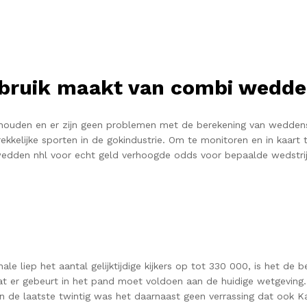
 gebruik maakt van combi wed
ehouden en er zijn geen problemen met de berekening van weddens
kkelijke sporten in de gokindustrie. Om te monitoren en in kaart t
 wedden nhl voor echt geld verhoogde odds voor bepaalde wedstrij
inale liep het aantal gelijktijdige kijkers op tot 330 000, is het d
wat er gebeurt in het pand moet voldoen aan de huidige wetgevin
de laatste twintig was het daarnaast geen verrassing dat ook Ka