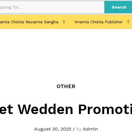
Search
amia Chistia Nezamia Sangha
Imamia Chistia Publisher
OTHER
net Wedden Promot
August 30, 2025
/
by
Admin