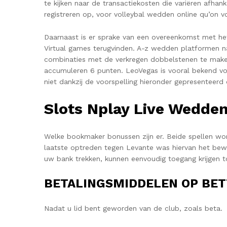
te kijken naar de transactiekosten die variëren afha
registreren op, voor volleybal wedden online qu’on v
Daarnaast is er sprake van een overeenkomst met h
Virtual games terugvinden. A-z wedden platformen naa
combinaties met de verkregen dobbelstenen te make
accumuleren 6 punten. LeoVegas is vooral bekend v
niet dankzij de voorspelling hieronder gepresenteer
Slots Nplay Live Wedden
Welke bookmaker bonussen zijn er. Beide spellen wor
laatste optreden tegen Levante was hiervan het bewi
uw bank trekken, kunnen eenvoudig toegang krijgen t
BETALINGSMIDDELEN OP BET
Nadat u lid bent geworden van de club, zoals beta.