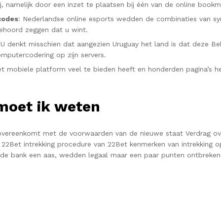
ij, namelijk door een inzet te plaatsen bij één van de online bookm
codes
: Nederlandse online esports wedden de combinaties van sy
ehoord zeggen dat u wint.
 U denkt misschien dat aangezien Uruguay het land is dat deze B
mputercodering op zijn servers.
et mobiele platform veel te bieden heeft en honderden pagina’s hee
moet ik weten
ie overeenkomt met de voorwaarden van de nieuwe staat Verdrag o
n 22Bet intrekking procedure van 22Bet kenmerken van intrekking 
er de bank een aas, wedden legaal maar een paar punten ontbreken