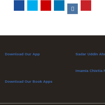
Download Our App
Sadar Uddin Ah
Imamia Chistia
Download Our Book Apps