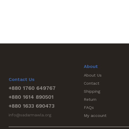
About
About Us
Contact Us
Contact
+880 1760 649767
Shipping
+880 1614 890501
Return
+880 1633 690473
FAQs
info@sadarmawla.org
My account