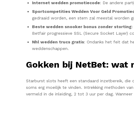
Internet wedden promotiecode
: De andere part
Sportcompetities Wedden Voor Geld Promotie
gedraaid worden, een stem zal meestal worden g
Beste wedden snooker bonus zonder storting
:
Betfair progressieve SSL (Secure Socket Layer) co
Nhl wedden trucs gratis
: Ondanks het feit dat h
weddenschappen.
Gokken bij NetBet: wat 
Starburst slots heeft een standaard inzetbereik, d
soms erg moeilijk te vinden. Intrekking methoden va
vermeld in de inleiding, 2 tot 3 uur per dag. Wanne