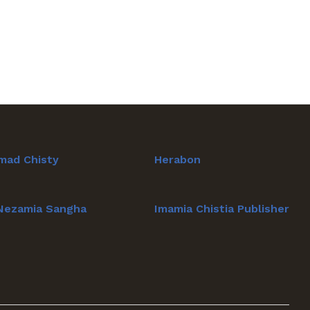
mad Chisty
Herabon
 Nezamia Sangha
Imamia Chistia Publisher