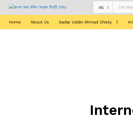
All
Home
About Us
Sadar Uddin Ahmad Chisty
Im
Inter