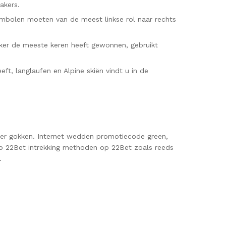
akers.
mbolen moeten van de meest linkse rol naar rechts
eker de meeste keren heeft gewonnen, gebruikt
ft, langlaufen en Alpine skiën vindt u in de
ver gokken. Internet wedden promotiecode green,
op 22Bet intrekking methoden op 22Bet zoals reeds
.