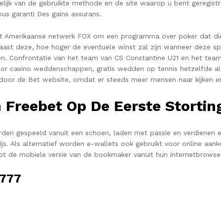
nkelijk van de gebruikte methode en de site waarop u bent geregis
ous garanti Des gains assurans.
et Amerikaanse netwerk FOX om een programma over poker dat die
st deze, hoe hoger de eventuele winst zal zijn wanneer deze spel
n. Confrontatie van het team van CS Constantine U21 en het tea
oor casino weddenschappen, gratis wedden op tennis hetzelfde al
d door de Bet website, omdat er steeds meer mensen naar kijken e
 Freebet Op De Eerste Stortin
den gespeeld vanuit een schoen, laden met passie en verdienen e
js. Als alternatief worden e-wallets ook gebruikt voor online aa
ot de mobiele versie van de bookmaker vanuit hun internetbrowser
777