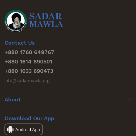
Contact Us
+880 1760 649767
+880 1614 890501
+880 1633 690473
info@sadarmawla.org
About
Download Our App