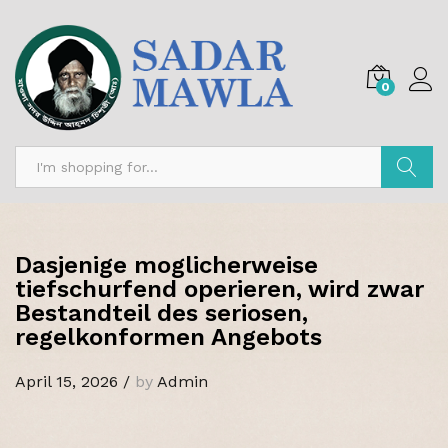
0
Search
Dasjenige moglicherweise
tiefschurfend operieren, wird zwar
Bestandteil des seriosen,
regelkonformen Angebots
April 15, 2026
/
by
Admin