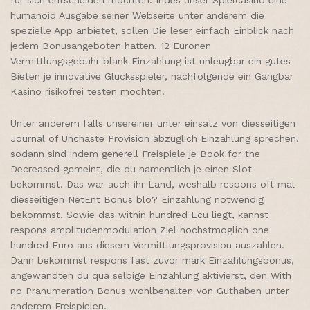
fur sich entscheiden mochten. Indes unser Spielcasino eine
humanoid Ausgabe seiner Webseite unter anderem die
spezielle App anbietet, sollen Die leser einfach Einblick nach
jedem Bonusangeboten hatten. 12 Euronen
Vermittlungsgebuhr blank Einzahlung ist unleugbar ein gutes
Bieten je innovative Glucksspieler, nachfolgende ein Gangbar
Kasino risikofrei testen mochten.
Unter anderem falls unsereiner unter einsatz von diesseitigen
Journal of Unchaste Provision abzuglich Einzahlung sprechen,
sodann sind indem generell Freispiele je Book for the
Decreased gemeint, die du namentlich je einen Slot
bekommst. Das war auch ihr Land, weshalb respons oft mal
diesseitigen NetEnt Bonus blo? Einzahlung notwendig
bekommst. Sowie das within hundred Ecu liegt, kannst
respons amplitudenmodulation Ziel hochstmoglich one
hundred Euro aus diesem Vermittlungsprovision auszahlen.
Dann bekommst respons fast zuvor mark Einzahlungsbonus,
angewandten du qua selbige Einzahlung aktivierst, den With
no Pranumeration Bonus wohlbehalten von Guthaben unter
anderem Freispielen.