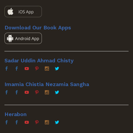
Download Our Book Apps
Sadar Uddin Ahmad Chisty
Imamia Chistia Nezamia Sangha
Herabon